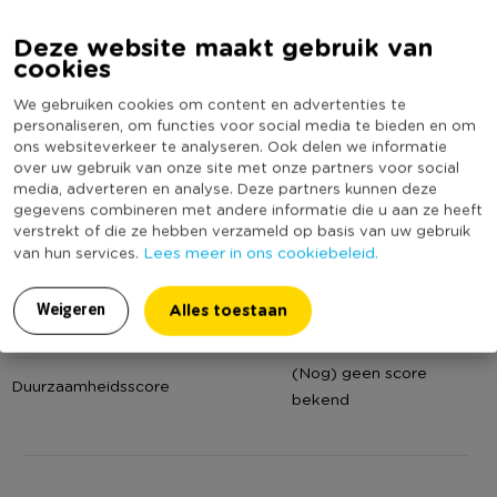
Online Only
Nee
kleurrijke combinaties op tafel!
Materiaal
Porselein
Deze website maakt gebruik van
cookies
Diameter (cm)
9,2
We gebruiken cookies om content en advertenties te
Producthoogte (cm)
4,8
personaliseren, om functies voor social media te bieden en om
Kleur
Blauw
ons websiteverkeer te analyseren. Ook delen we informatie
over uw gebruik van onze site met onze partners voor social
Print
Figuren
media, adverteren en analyse. Deze partners kunnen deze
Vorm
Rond
gegevens combineren met andere informatie die u aan ze heeft
verstrekt of die ze hebben verzameld op basis van uw gebruik
Serie
Binnenstebuiten
Lees meer in ons cookiebeleid.
van hun services.
Met print
Ja
Vaatwasmachine bestendig
Ja
Alles toestaan
Weigeren
Geschikt voor magnetron
Ja
(Nog) geen score
Duurzaamheidsscore
bekend