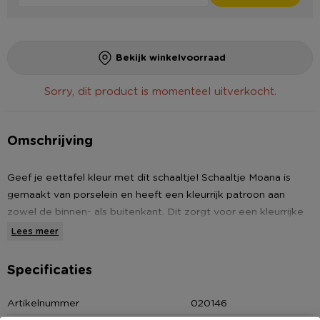
Bekijk winkelvoorraad
Sorry, dit product is momenteel uitverkocht.
Omschrijving
Geef je eettafel kleur met dit schaaltje! Schaaltje Moana is
gemaakt van porselein en heeft een kleurrijk patroon aan
zowel de binnen- als buitenkant. Dit zorgt voor een kleurrijke
eettafel of borrelplank. Het schaaltje heeft een diameter van
Lees meer
9.2 cm en een hoogte van 4.8 cm en is perfect om te
gebruiken voor het serveren van nootjes, chips of sausjes. Het
Specificaties
schaaltje is vaatwasser- en magnetronbestendig.
Artikelnummer
020146
Tip:
Mix en match met de andere kleuren schaaltjes voor