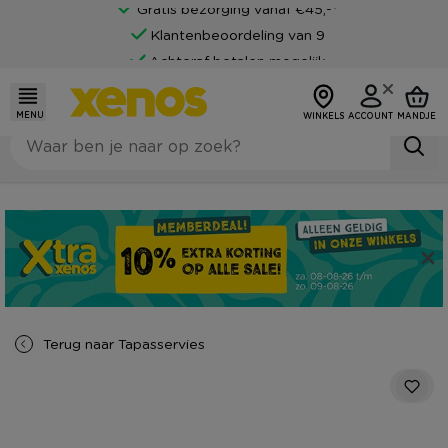
Gratis bezorging vanaf €45,-*
Klantenbeoordeling van 9
Achteraf betalen mogelijk
MENU
WINKELS
ACCOUNT
MANDJE
Terug naar
Tapasservies