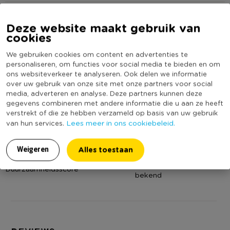
Materiaal
Porselein
kleurrijke combinaties op tafel!
Diameter (cm)
12,3
Deze website maakt gebruik van
cookies
Producthoogte (cm)
5,8
We gebruiken cookies om content en advertenties te
Kleur
Grijs
personaliseren, om functies voor social media te bieden en om
Print
Figuren
ons websiteverkeer te analyseren. Ook delen we informatie
over uw gebruik van onze site met onze partners voor social
Vorm
Rond
media, adverteren en analyse. Deze partners kunnen deze
Serie
Binnenstebuiten
gegevens combineren met andere informatie die u aan ze heeft
verstrekt of die ze hebben verzameld op basis van uw gebruik
Met print
Ja
Lees meer in ons cookiebeleid.
van hun services.
Vaatwasmachine bestendig
Ja
Geschikt voor magnetron
Ja
Alles toestaan
Weigeren
(Nog) geen score
Duurzaamheidsscore
bekend