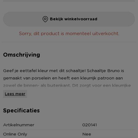
Bekijk winkelvoorraad
Sorry, dit product is momenteel uitverkocht.
Omschrijving
Geef je eettafel kleur met dit schaaltje! Schaaltje Bruno is
gemaakt van porselein en heeft een kleurrijk patroon aan
zowel de binnen- als buitenkant. Dit zorgt voor een kleurrijke
eettafel of borrelplank. Het schaaltje, met een diameter van
Lees meer
12.3 cm en heeft een hoogte van 5.8 cm, is ideaal voor het
serveren van chips, snacks, of zelfs voor het genieten van je
Specificaties
ochtendyoghurt. Het schaaltje is vaatwasser- en
magnetronbestendig.
Artikelnummer
020141
Online Only
Nee
Tip:
Mix en match met de andere kleuren schaaltjes voor