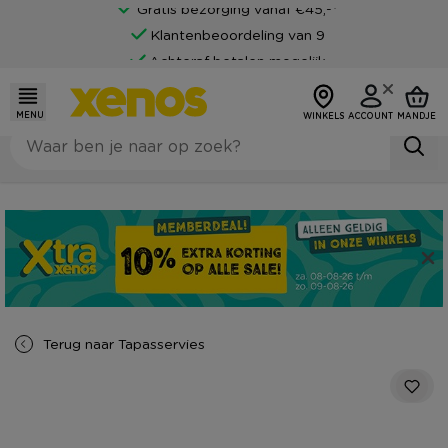
Gratis bezorging vanaf €45,-*
Klantenbeoordeling van 9
Achteraf betalen mogelijk
MENU
WINKELS
ACCOUNT
MANDJE
Terug naar
Tapasservies