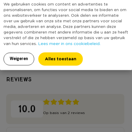
Serie
Binnenstebuiten
We gebruiken cookies om content en advertenties te
personaliseren, om functies voor social media te bieden en om
Met print
Ja
ons websiteverkeer te analyseren. Ook delen we informatie
over uw gebruik van onze site met onze partners voor social
Vaatwasmachine bestendig
Ja
media, adverteren en analyse. Deze partners kunnen deze
Geschikt voor magnetron
Ja
gegevens combineren met andere informatie die u aan ze heeft
verstrekt of die ze hebben verzameld op basis van uw gebruik
(Nog) geen score
Duurzaamheidsscore
Lees meer in ons cookiebeleid.
van hun services.
bekend
Alles toestaan
Weigeren
Reviews
10.0
Op basis van 2 reviews