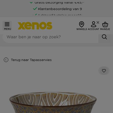
Gratis bezorging vanaf €45,-*
Klantenbeoordeling van 9
Achteraf betalen mogelijk
MENU
WINKELS
ACCOUNT
MANDJE
Terug naar
Tapasservies