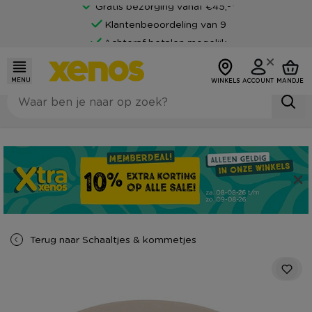
Gratis bezorging vanaf €45,-*
Klantenbeoordeling van 9
Achteraf betalen mogelijk
MENU
WINKELS
ACCOUNT
MANDJE
Terug naar
Schaaltjes & kommetjes