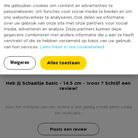
7,7 cm x ø 14,5 cm
We gebruiken cookies om content en advertenties te
Kleur
Beige
personaliseren, om functies voor social media te bieden en om
Vaatwasmachine bestendig
ons websiteverkeer te analyseren. Ook delen we informatie
Vorm
Rond
over uw gebruik van onze site met onze partners voor social
Serie
Basic
media, adverteren en analyse. Deze partners kunnen deze
Magnetron bestendig
gegevens combineren met andere informatie die u aan ze heeft
Vaatwasmachine bestendig
Ja
verstrekt of die ze hebben verzameld op basis van uw gebruik
(Nog) geen score
Ivoor kleur
Lees meer in ons cookiebeleid.
van hun services.
Duurzaamheidsscore
bekend
Aardewerk
Alles toestaan
Weigeren
Meerdere kleuren verkrijgbaar
Heb jij Schaaltje basic - 14.5 cm - ivoor ? Schrijf een
review!
Voor het schrijven van een review is een geldig e-mail adres nodig
ter verificatie.
Plaats een review