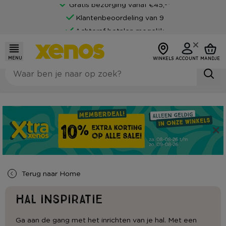
Gratis bezorging vanaf €45,-*
Klantenbeoordeling van 9
Achteraf betalen mogelijk
MENU
WINKELS
ACCOUNT
MANDJE
Terug naar
Home
Hal inspiratie
Ga aan de gang met het inrichten van je hal. Met een