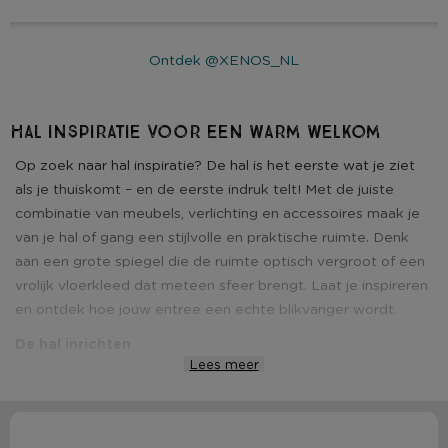
Ontdek @XENOS_NL
Hal inspiratie voor een warm welkom
Op zoek naar hal inspiratie? De hal is het eerste wat je ziet
als je thuiskomt – en de eerste indruk telt! Met de juiste
combinatie van meubels, verlichting en accessoires maak je
van je hal of gang een stijlvolle en praktische ruimte. Denk
aan een grote spiegel die de ruimte optisch vergroot of een
vrolijk vloerkleed dat meteen sfeer brengt. Laat je inspireren
en ontdek hoe jouw entree een echte blikvanger wordt.
De hal inrichten
Lees meer
Begin met slimme opbergoplossingen zoals wandhaken,
manden of een compacte schoenenkast – zo houd je je hal
netjes en georganiseerd. Voeg sfeer toe met warme