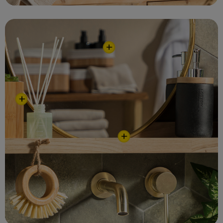
+
+
+