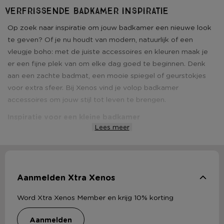
Verfrissende badkamer inspiratie
Op zoek naar inspiratie om jouw badkamer een nieuwe look
te geven? Of je nu houdt van modern, natuurlijk of een
vleugje boho: met de juiste accessoires en kleuren maak je
er een fijne plek van om elke dag goed te beginnen. Denk
aan een zachte badmat, een mooie spiegel of geurstokjes
voor extra sfeer. Bij Xenos vind je volop badkamer
accessoires om jouw stijl tot leven te brengen.
Inspiratie voor een kleine badkamer
Lees meer
Ook een kleine badkamer verdient sfeer! Met een paar
slimme tips haal je het maximale uit elke vierkante meter,
zonder in te leveren op stijl. Bespaar ruimte met praktische
opbergers en kies voor accessoires in lichte kleuren om een
Aanmelden Xtra Xenos
ruimtelijk effect te creëren. Hang een stijlvolle spiegel op en
voeg een decoratief plankje boven het toilet toe voor extra
Word Xtra Xenos Member en krijg 10% korting
sfeer. Zo voelt jouw kleine badkamer al snel groots aan!
aanmelden