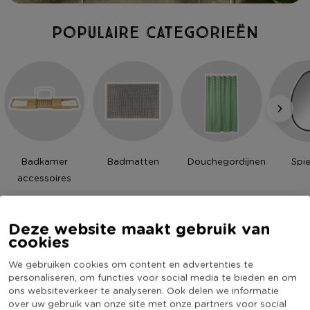
Populaire categorieën
Badkamer
Badmatten
Douchegordijnen
Spie
accessoires
De badkamer van Xenos fans
Deze website maakt gebruik van
cookies
UPLOAD JOUW FOTO OF VIDEO
34
We gebruiken cookies om content en advertenties te
personaliseren, om functies voor social media te bieden en om
ons websiteverkeer te analyseren. Ook delen we informatie
over uw gebruik van onze site met onze partners voor social