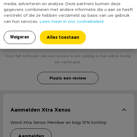
Duurzaamheidsscore
media, adverteren en analyse. Deze partners kunnen deze
bekend
gegevens combineren met andere informatie die u aan ze heeft
verstrekt of die ze hebben verzameld op basis van uw gebruik
Lees meer in ons cookiebeleid.
van hun services.
Alles toestaan
Heb jij Rozentak - rood? Schrijf een review!
Weigeren
Voor het schrijven van een review is een geldig e-mail adres nodig
ter verificatie.
Plaats een review
Aanmelden Xtra Xenos
Word Xtra Xenos Member en krijg 10% korting
aanmelden