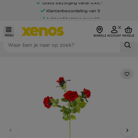
Gratis bezorging vanaf €45,-*
Klantenbeoordeling van 9
Achteraf betalen mogelijk
MENU
WINKELS
ACCOUNT
MANDJE