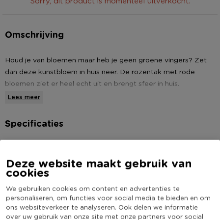
Sorry, dit product is momenteel uitverkocht.
Omschrijving
Houd je van bloemen maar heb je geen groene vingers? Zet
dan deze kunstbloem in huis neer. De rozentak met rode
bloemen ziet er heel echt uit en brengt sfeer in huis.
Combineer met andere kunstbloemen om er een kleurrijk
Lees meer
geheel van te maken.
Specificaties
* Rozentak met rode bloemen
* Voor sfeer in huis
Artikelnummer
245018
* Hoogte: 80 cm
Deze website maakt gebruik van
Online Only
Nee
cookies
Materiaal
Kunststof
We gebruiken cookies om content en advertenties te
Producthoogte (cm)
80
personaliseren, om functies voor social media te bieden en om
Kleur
Rood
ons websiteverkeer te analyseren. Ook delen we informatie
over uw gebruik van onze site met onze partners voor social
(Nog) geen score