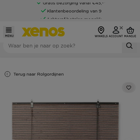
Gratis bezorging vanaf €45,-*
Klantenbeoordeling van 9
Achteraf betalen mogelijk
MENU
WINKELS
ACCOUNT
MANDJE
Terug naar
Rolgordijnen