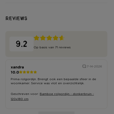
Onze rolgordijnen zijn er in verschillende kleuren en maten – zo
vind je altijd een perfect match voor jouw raam!
Reviews
Montage instructies
Let op!
Dit rolgordijn moet nog worden bevestigd. Instructies
kwijt of toch even dubbel checken?
Bekijk hier de montage
9.2
instructies.
Op basis van 71 reviews
xandra
7-14-2026
10.0
Prima rolgordijn. Brengt ook een bepaalde sfeer in de
woonkamer. Service was vlot en overzichtelijk.
Geschreven voor:
Bamboe rolgordijn - donkerbruin -
120x180 cm