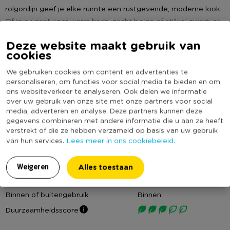
rolgordijn geef je elke ruimte een rustgevende, moderne look.
Of je nu gaat voor warm bruin, zacht beige of stijlvol zwart: er
is altijd een kleur die past bij jouw smaak én interieur. Het
Lees meer
Deze website maakt gebruik van
bamboe rolgordijn is voorzien van trekkoordjes en het heeft
cookies
een gebruiksvriendelijk mechanisme, zodat je 'm moeiteloos
Specificaties
kunt optrekken en laten zakken.
We gebruiken cookies om content en advertenties te
personaliseren, om functies voor social media te bieden en om
Artikelnummer
175113
ons websiteverkeer te analyseren. Ook delen we informatie
Ze houden fel zonlicht buiten, zorgen voor privacy en creëren
over uw gebruik van onze site met onze partners voor social
Online Only
Nee
in een handomdraai een knusse sfeer in huis. Ideaal voor je
media, adverteren en analyse. Deze partners kunnen deze
Materiaal
Bamboe
woonkamer, slaapkamer, keuken of werkkamer. En dankzij het
gegevens combineren met andere informatie die u aan ze heeft
verstrekt of die ze hebben verzameld op basis van uw gebruik
handige kettingsysteem bepaal jij zelf hoeveel licht je
Productbreedte (cm)
120
Lees meer in ons cookiebeleid.
van hun services.
binnenlaat. Het rolgordijn geeft je totale controle over de
Producthoogte (cm)
180
lichtinval en privacy. Wil je een beetje zonnestralen doorlaten
Kleur
Bruin
Alles toestaan
Weigeren
voor een gezellige sfeer? Geen probleem! Rol het gordijn een
Mate van lichtdoorlatendheid
Tot 85% verduisterend
beetje naar beneden en laat het licht prachtig gefilterd naar
binnen schijnen. Wil je echter een donkere en knusse
Binnen of buitengebruik
Binnen
omgeving creëren? Trek gewoon aan het koord en de
Duurzaamheidsscore
bamboe rolgordijn doet zijn werk.