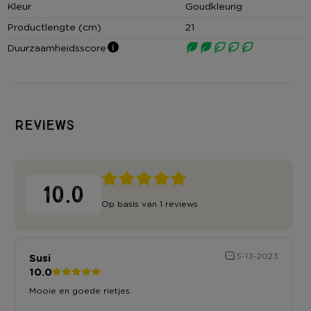
Kleur
Goudkleurig
Contactgegevens
Productlengte (cm)
21
Xenos B.V, Schutweg 8, 5145NP Waalwijk, Nederland
Duurzaamheidsscore
www.xenos.nl/klantenservice
Reviews
10.0
Op basis van 1 reviews
Susi
5-13-2023
10.0
Mooie en goede rietjes.