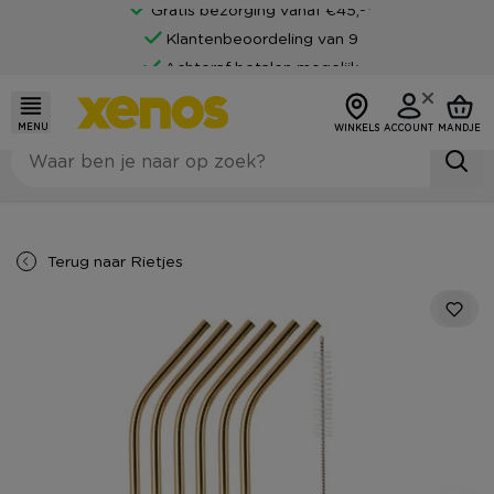
Gratis bezorging vanaf €45,-*
Klantenbeoordeling van 9
Achteraf betalen mogelijk
MENU
WINKELS
ACCOUNT
MANDJE
Terug naar
Rietjes