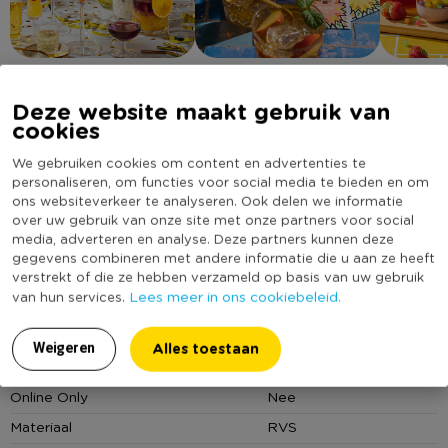
Deze website maakt gebruik van
cookies
Omschrijving
We gebruiken cookies om content en advertenties te
personaliseren, om functies voor social media te bieden en om
Een cocktail, smoothie of limonade… Het smaakt allemaal
ons websiteverkeer te analyseren. Ook delen we informatie
beter met een leuk rietje. Deze gouden rietjes zijn gemaakt
over uw gebruik van onze site met onze partners voor social
van roestvrij staal en daardoor meerdere keren te gebruiken.
media, adverteren en analyse. Deze partners kunnen deze
gegevens combineren met andere informatie die u aan ze heeft
Met het borsteltje maak je ze eenvoudig schoon.
Lees meer
verstrekt of die ze hebben verzameld op basis van uw gebruik
Lees meer in ons cookiebeleid.
van hun services.
• RVS rietjes
Specificaties
• Set van 6
Alles toestaan
Weigeren
• Met schoonmaakborsteltje
Artikelnummer
108813
• Kleur: goudkleurig
Online Only
Nee
• Lengte: 21 cm
Materiaal
RVS