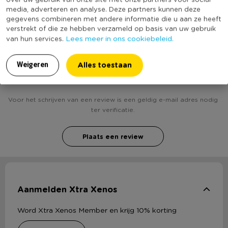
Duurzaamheidsscore
media, adverteren en analyse. Deze partners kunnen deze
bekend
gegevens combineren met andere informatie die u aan ze heeft
verstrekt of die ze hebben verzameld op basis van uw gebruik
Lees meer in ons cookiebeleid.
van hun services.
Heb jij Prikkers heritage - zwart - 16 stuks? Schrijf
Alles toestaan
Weigeren
een review!
Voor het schrijven van een review is een geldig e-mail adres nodig
ter verificatie.
Plaats een review
Aanmelden Xtra Xenos
Word Xtra Xenos Member en krijg 10% korting