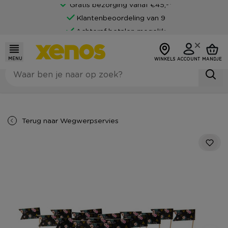
Gratis bezorging vanaf €45,-*
Klantenbeoordeling van 9
Achteraf betalen mogelijk
MENU
WINKELS
ACCOUNT
MANDJE
Terug naar
Wegwerpservies