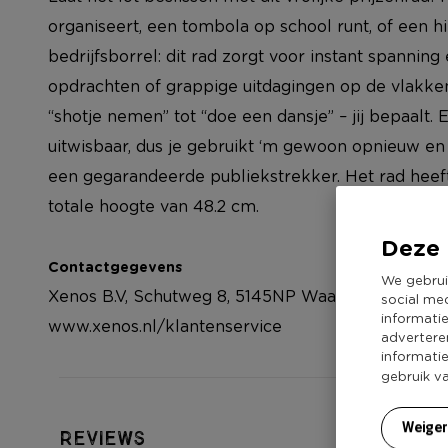
organiseert, een tombola op school runt, of een hi
bedrijfsborrel: dit rad zorgt voor instant spanning e
opdrachten of grappige uitdagingen op de vlakken
“shotje nemen” tot “doe een dansje” – jij bepaalt. 
uitwisbaar, dus je gebruikt ‘m gewoon opnieuw en
een gegarandeerde publiekstrekker. Het rad hee
totale hoogte van 48.2 cm.
Deze 
Contactgegevens
We gebrui
Xenos B.V, Schutweg 8, 5145NP Waalwijk, Nederla
social me
informati
www.xenos.nl/klantenservice
advertere
informati
gebruik v
Weige
Reviews