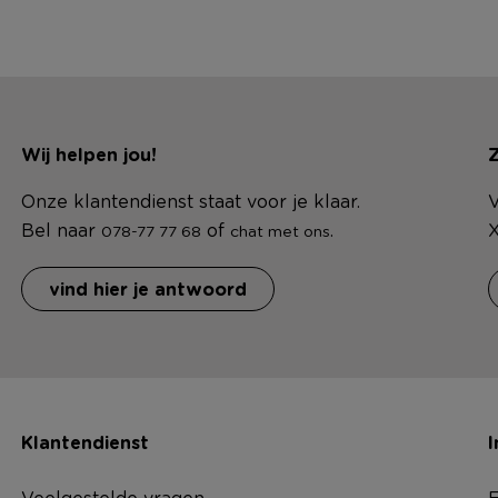
Wij helpen jou!
Z
Onze klantendienst staat voor je klaar.
V
Bel naar
of
.
X
078-77 77 68
chat met ons
vind hier je antwoord
Klantendienst
I
Veelgestelde vragen
F