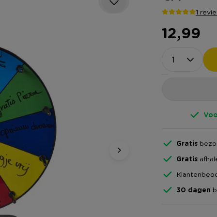
1 revi
12,99
Voo
Gratis
bezor
Gratis
afhal
Klantenbeoo
30 dagen
b