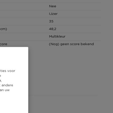
Nee
IJzer
35
(cm)
48,2
Multikleur
core
(Nog) geen score bekend
ties voor
e
a,
t andere
van uw