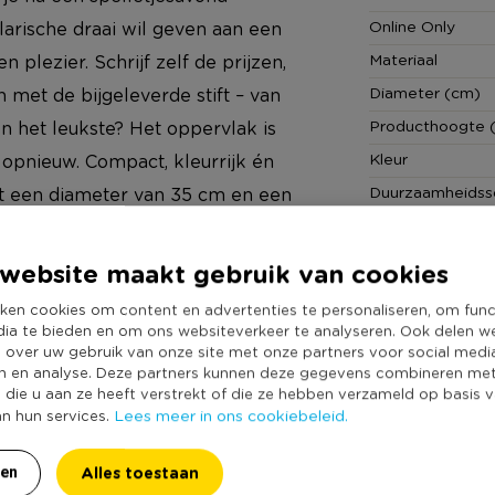
Online Only
larische draai wil geven aan een
Materiaal
n plezier. Schrijf zelf de prijzen,
Diameter (cm)
 met de bijgeleverde stift – van
Producthoogte 
En het leukste? Het oppervlak is
Kleur
 opnieuw. Compact, kleurrijk én
Duurzaamheidss
ft een diameter van 35 cm en een
website maakt gebruik van cookies
ken cookies om content en advertenties te personaliseren, om func
nd
dia te bieden en om ons websiteverkeer te analyseren. Ook delen w
e over uw gebruik van onze site met onze partners voor social medi
n en analyse. Deze partners kunnen deze gegevens combineren me
e die u aan ze heeft verstrekt of die ze hebben verzameld op basis 
Lees meer in ons cookiebeleid.
an hun services.
Alles toestaan
ren