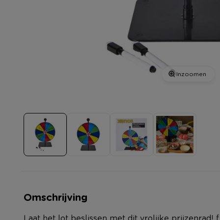
Inzoomen
Omschrijving
Laat het lot beslissen met dit vrolijke prijzenrad! 