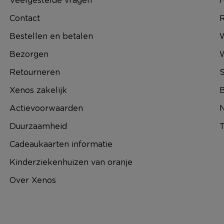
Contact
R
Bestellen en betalen
W
Bezorgen
Retourneren
S
Xenos zakelijk
B
Actievoorwaarden
N
Duurzaamheid
T
Cadeaukaarten informatie
Kinderziekenhuizen van oranje
Over Xenos