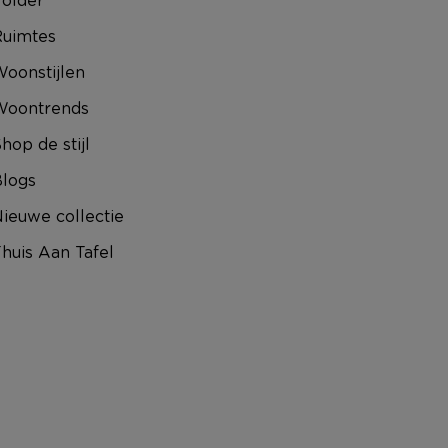
uimtes
oonstijlen
Woontrends
hop de stijl
logs
ieuwe collectie
huis Aan Tafel