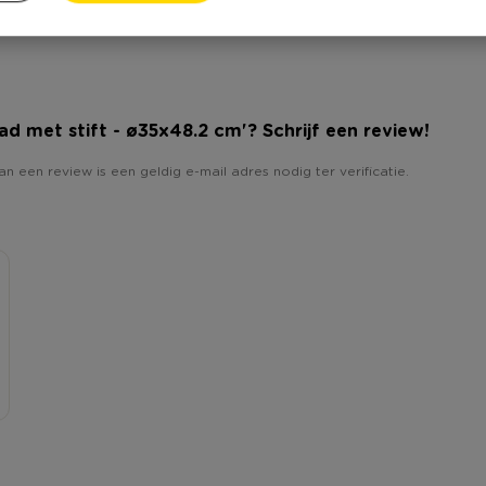
nrad met stift - ø35x48.2 cm'? Schrijf een review!
an een review is een geldig e-mail adres nodig ter verificatie.