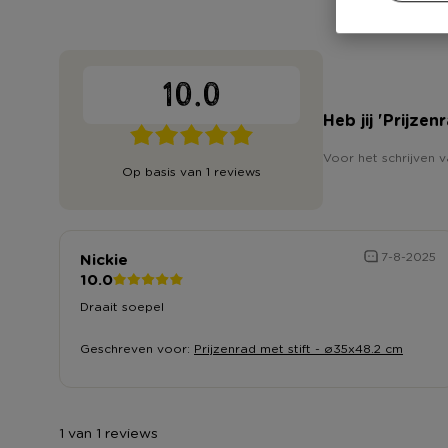
10.0
Heb jij 'Prijze
Voor het schrijven v
Op basis van 1 reviews
Nickie
7-8-2025
10.0
Draait soepel
Geschreven voor:
Prijzenrad met stift - ø35x48.2 cm
1 van 1 reviews