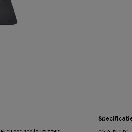
Specificati
Artikelnummer
f je nu een spelletjesavond