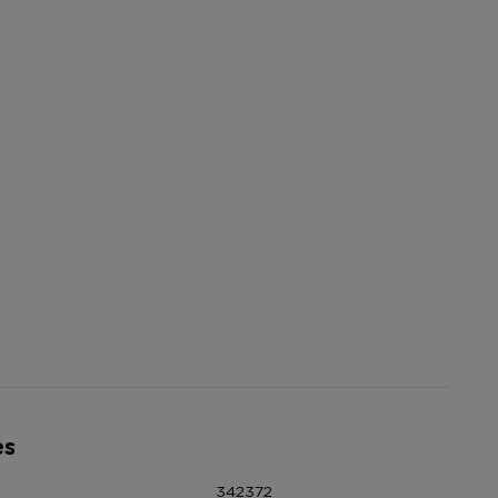
es
342372