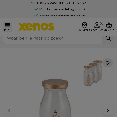
Gratis bezorging vanaf €45,-*
Klantenbeoordeling van 9
Achteraf betalen mogelijk
MENU
WINKELS
ACCOUNT
MANDJE