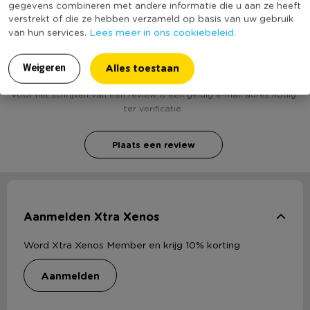
gegevens combineren met andere informatie die u aan ze heeft
verstrekt of die ze hebben verzameld op basis van uw gebruik
Lees meer in ons cookiebeleid.
van hun services.
Heb jij Potje met blad decor? Schrijf een review!
Alles toestaan
Weigeren
Voor het schrijven van een review is een geldig e-mail adres nodig
ter verificatie.
Plaats een review
Aanmelden Xtra Xenos
Word Xtra Xenos Member en krijg 10% korting
aanmelden