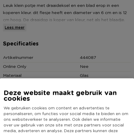
Leuk klein potje met draaideksel en een blad erop in een
koperen kleur. dit flesje heeft een diameter van 6 cm en is 12
cm hoog. De draaidop is koper van kleur, net als het blaadje.
Dit zorgt voor een echt herfstgevoel. Er zijn 3 verschillende
Lees meer
varianten.
Specificaties
Let op
: de weergegeven prijs is voor één potje. Deze potjes
zijn alleen per 3 te bestellen. Je ontvangt van iedere variant
Artikelnummer
444087
één exemplaar.
Online Only
Nee
Materiaal
Glas
Potje met blad decor
Diameter (cm)
6
Deze website maakt gebruik van
Producthoogte (cm)
12
Koperkleurige accenten
cookies
Kleur
Transparant
3 verschillende varianten
We gebruiken cookies om content en advertenties te
Minimale bestelhoeveelheid
4
personaliseren, om functies voor social media te bieden en om
ons websiteverkeer te analyseren. Ook delen we informatie
(Nog) geen score
Duurzaamheidsscore
over uw gebruik van onze site met onze partners voor social
bekend
media, adverteren en analyse. Deze partners kunnen deze