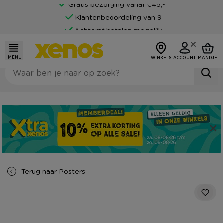
Gratis bezorging vanaf €45,-*
Klantenbeoordeling van 9
Achteraf betalen mogelijk
MENU
WINKELS
ACCOUNT
MANDJE
Terug naar
Posters