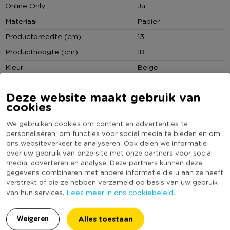
Online Only
Ja
en kies een fotolijst met een opvallende vorm of kleur!
Materiaal
Papier
Tip:
Ook leuk om als kaart aan iemand te geven!
Productbreedte (cm)
13
Producthoogte (cm)
18
Kleur
Beige
Vorm
Rechthoekig
Deze website maakt gebruik van
(Nog) geen score
cookies
Duurzaamheidsscore
bekend
We gebruiken cookies om content en advertenties te
personaliseren, om functies voor social media te bieden en om
ons websiteverkeer te analyseren. Ook delen we informatie
MEER UIT DEZE SERIE
over uw gebruik van onze site met onze partners voor social
media, adverteren en analyse. Deze partners kunnen deze
gegevens combineren met andere informatie die u aan ze heeft
verstrekt of die ze hebben verzameld op basis van uw gebruik
Lees meer in ons cookiebeleid.
van hun services.
Alles toestaan
Weigeren