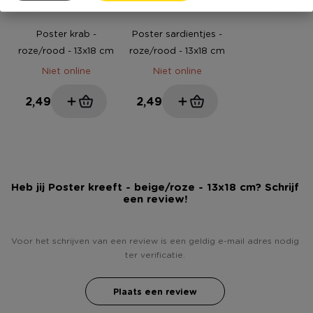
Poster krab -
Poster sardientjes -
roze/rood - 13x18 cm
roze/rood - 13x18 cm
Niet online
Niet online
2,49
2,49
Heb jij Poster kreeft - beige/roze - 13x18 cm? Schrijf
een review!
Voor het schrijven van een review is een geldig e-mail adres nodig
ter verificatie.
Plaats een review