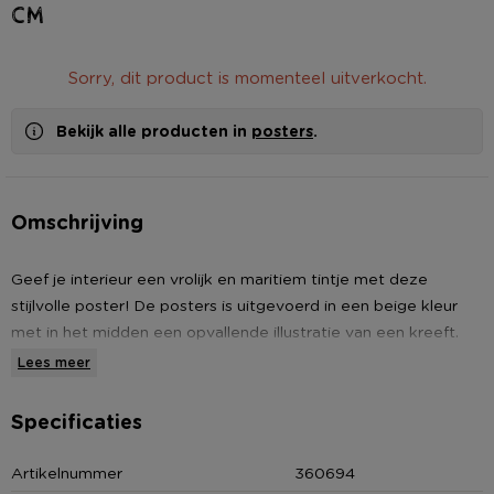
cm
Sorry, dit product is momenteel uitverkocht.
Bekijk alle producten in
posters
.
Omschrijving
Geef je interieur een vrolijk en maritiem tintje met deze
stijlvolle poster! De posters is uitgevoerd in een beige kleur
met in het midden een opvallende illustratie van een kreeft.
Het formaat is ideaal om te combineren in een collage of
Lees meer
gallery wall. Mix en match met andere posters om een
persoonlijke sfeer te creëren.
Specificaties
Je hoeft nu alleen nog maar een leuke
fotolijst voor 13x18 cm
Artikelnummer
360694
te kiezen: ga voor een neutrale kleur of maak het nóg bonter