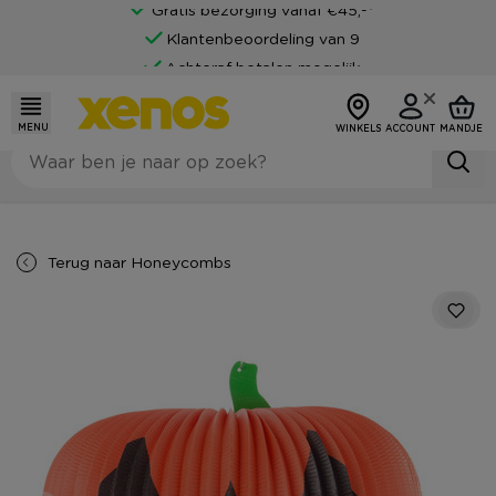
Gratis bezorging vanaf €45,-*
Klantenbeoordeling van 9
Achteraf betalen mogelijk
MENU
WINKELS
ACCOUNT
MANDJE
Terug naar
Honeycombs