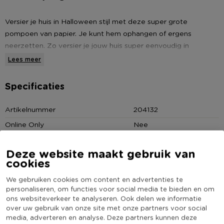
Versier je huis in Halloween stijl met deze super grote
pompoen van papier. Je kunt hem ophangen of ergens
neerzetten. Zo versier je jouw huis super eenvoudig in
Halloween stijl. De afmeting van de lampion is 28x50 cm.
Lees meer
Alles om jouw Halloween tot een griezelig feest te maken
Specificaties
vind je bij Xenos. Bestel de Halloween verkleedkleding,
decoraties en accessoires die jij nodig hebt heel eenvoudig
Artikelnummer
204132
online op Xenos.nl.
Online Only
Nee
Materiaal
Papier
* Pompoen
Deze website maakt gebruik van
* Afmeting: 28x50 cm
Productbreedte (cm)
50
cookies
* Gemaakt van papier
Producthoogte (cm)
28
We gebruiken cookies om content en advertenties te
Kleur
Oranje
personaliseren, om functies voor social media te bieden en om
ons websiteverkeer te analyseren. Ook delen we informatie
(Nog) geen score
Duurzaamheidsscore
over uw gebruik van onze site met onze partners voor social
bekend
media, adverteren en analyse. Deze partners kunnen deze