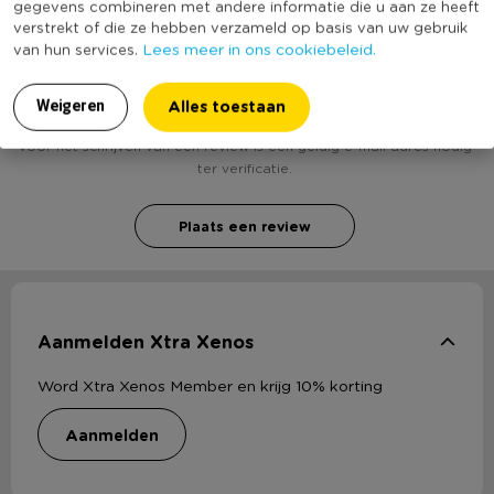
gegevens combineren met andere informatie die u aan ze heeft
verstrekt of die ze hebben verzameld op basis van uw gebruik
Lees meer in ons cookiebeleid.
van hun services.
Heb jij Pompoen - 28x50 cm ? Schrijf een review!
Alles toestaan
Weigeren
Voor het schrijven van een review is een geldig e-mail adres nodig
ter verificatie.
Plaats een review
Aanmelden Xtra Xenos
Word Xtra Xenos Member en krijg 10% korting
aanmelden