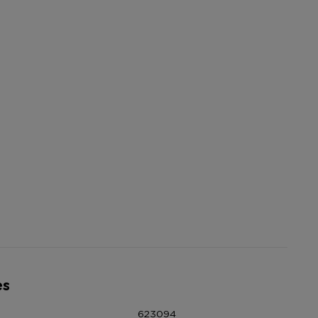
es
623094