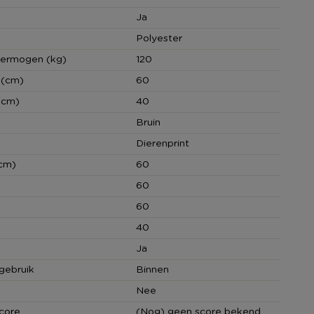
Ja
Polyester
vermogen (kg)
120
 (cm)
60
(cm)
40
Bruin
Dierenprint
cm)
60
60
60
40
Ja
gebruik
Binnen
Nee
core
(Nog) geen score bekend