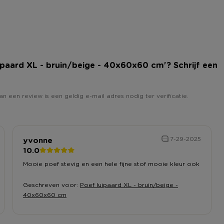
luipaard XL - bruin/beige - 40x60x60 cm'? Schrijf een
an een review is een geldig e-mail adres nodig ter verificatie.
yvonne
7-29-2025
10.0
Mooie poef stevig en een hele fijne stof mooie kleur ook
Geschreven voor:
Poef luipaard XL - bruin/beige -
40x60x60 cm