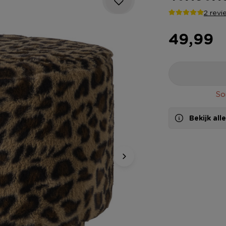
2 revi
49,99
So
Bekijk al