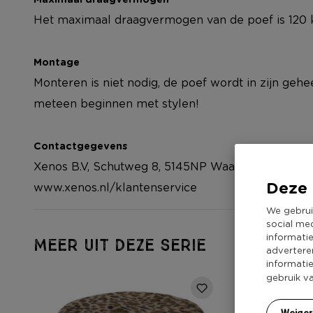
Het maximaal draagvermogen van de poef is 120 
Montage
Monteren is niet nodig, de poef wordt in zijn gehee
meteen beginnen met stylen!
Contactgegevens
Xenos B.V, Schutweg 8, 5145NP Waalwijk, Nederla
Deze 
www.xenos.nl/klantenservice
We gebrui
social me
informati
MEER UIT DEZE SERIE
advertere
informati
gebruik v
Weige