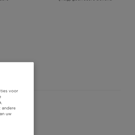
ties voor
e
a,
t andere
van uw