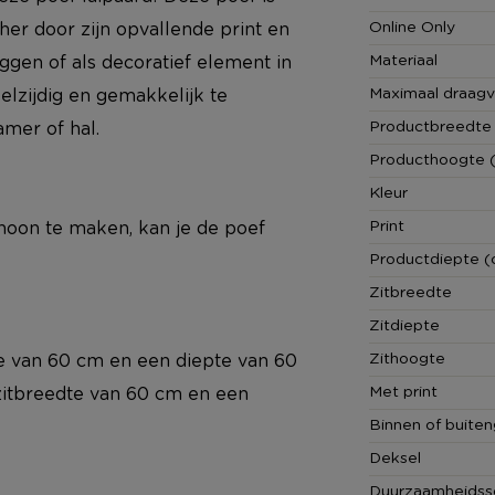
Online Only
her door zijn opvallende print en
Materiaal
eggen of als decoratief element in
Maximaal draag
elzijdig en gemakkelijk te
Productbreedte
amer of hal.
Producthoogte 
Kleur
Print
hoon te maken, kan je de poef
Productdiepte (
Zitbreedte
Zitdiepte
Zithoogte
e van 60 cm en een diepte van 60
Met print
zitbreedte van 60 cm en een
Binnen of buiten
Deksel
Duurzaamheidss