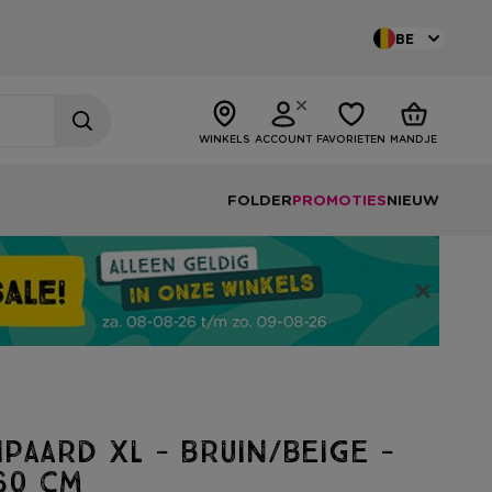
BE
WINKELS
ACCOUNT
FAVORIETEN
MANDJE
FOLDER
PROMOTIES
NIEUW
ipaard XL - bruin/beige -
60 cm