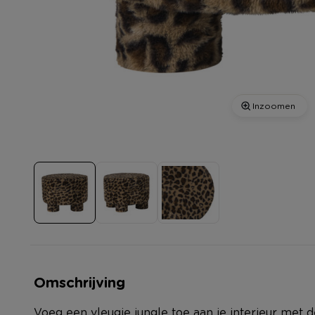
Inzoomen
Omschrijving
Voeg een vleugje jungle toe aan je interieur met 