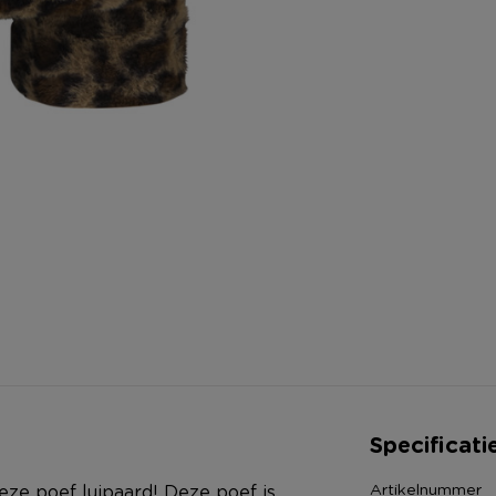
Specificati
Artikelnummer
deze poef luipaard! Deze poef is