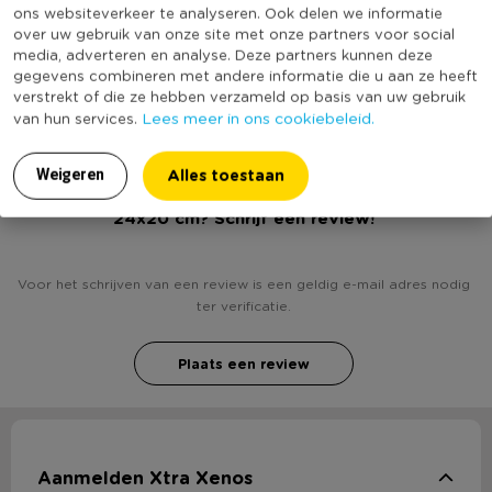
ons websiteverkeer te analyseren. Ook delen we informatie
Kleur
Zwart
over uw gebruik van onze site met onze partners voor social
Diameter 24 cm
media, adverteren en analyse. Deze partners kunnen deze
(Nog) geen score
gegevens combineren met andere informatie die u aan ze heeft
Duurzaamheidsscore
bekend
verstrekt of die ze hebben verzameld op basis van uw gebruik
Lees meer in ons cookiebeleid.
van hun services.
Alles toestaan
Weigeren
Heb jij Plantenhanger mand gevlochten - zwart -
24x20 cm? Schrijf een review!
Voor het schrijven van een review is een geldig e-mail adres nodig
ter verificatie.
Plaats een review
Aanmelden Xtra Xenos