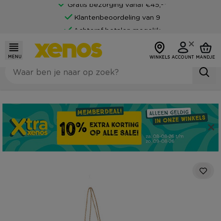
Gratis bezorging vanaf €45,-*
Klantenbeoordeling van 9
Achteraf betalen mogelijk
MENU
WINKELS
ACCOUNT
MANDJE