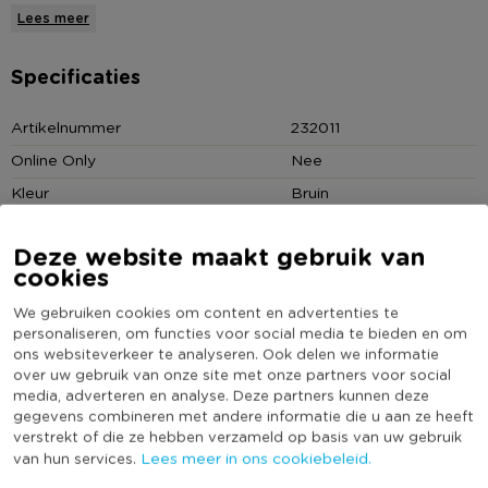
plantenhanger is gemaakt van jute en is een meter lang. Op de
Lees meer
afbeelding is gebruik gemaakt van een plantenpotje met een
diameter van 15 cm. Maar je kunt in de hangers ook
Specificaties
gemakkelijk een iets kleiner of groter formaat stoppen.
Artikelnummer
232011
Online Only
Nee
Het staat leuk om een aantal macramé plantenhangers naast
elkaar in het raamkozijn te hangen. Een aantal kleine
Kleur
Bruin
cactussen en/of vetplantjes in potjes bijvoorbeeld.
Productlengte (cm)
100
Deze website maakt gebruik van
(Nog) geen score
cookies
Duurzaamheidsscore
bekend
* Plantenhanger macramé
* Gemaakt van jute
We gebruiken cookies om content en advertenties te
personaliseren, om functies voor social media te bieden en om
* 1 meter lang
ons websiteverkeer te analyseren. Ook delen we informatie
* Met ophangoog
over uw gebruik van onze site met onze partners voor social
Heb jij Plantenhanger macramé - naturel ? Schrijf een
*
Exclusief pot
media, adverteren en analyse. Deze partners kunnen deze
review!
gegevens combineren met andere informatie die u aan ze heeft
verstrekt of die ze hebben verzameld op basis van uw gebruik
Lees meer in ons cookiebeleid.
van hun services.
Voor het schrijven van een review is een geldig e-mail adres nodig