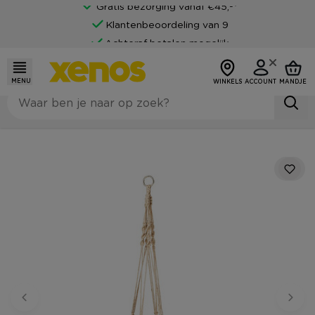
Gratis bezorging vanaf €45,-*
Klantenbeoordeling van 9
Achteraf betalen mogelijk
MENU
WINKELS
ACCOUNT
MANDJE