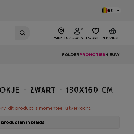
BE
WINKELS
ACCOUNT
FAVORIETEN
MANDJE
FOLDER
PROMOTIES
NIEUW
lokje - zwart - 130x160 cm
rry, dit product is momenteel uitverkocht.
le producten in
plaids
.