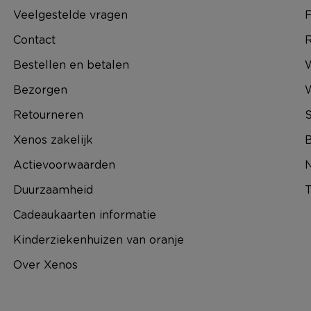
Veelgestelde vragen
F
Contact
R
Bestellen en betalen
W
Bezorgen
Retourneren
S
Xenos zakelijk
B
Actievoorwaarden
N
Duurzaamheid
T
Cadeaukaarten informatie
Kinderziekenhuizen van oranje
Over Xenos