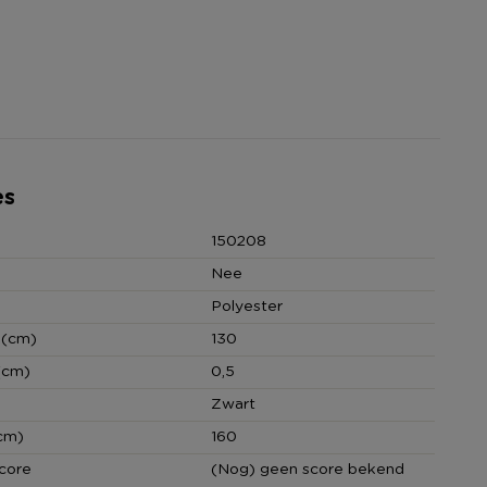
es
150208
Nee
Polyester
 (cm)
130
(cm)
0,5
Zwart
cm)
160
core
(Nog) geen score bekend