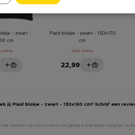
lokje - zwart -
Plaid blokje - zwart - 130x170
60 cm
cm
 online
Niet online
22,99
eb jij Plaid blokje - zwart - 130x160 cm? Schrijf een revie
 het schrijven van een review is een geldig e-mail adres nodig ter verific