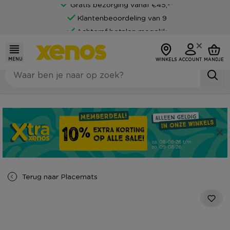
Gratis bezorging vanaf €45,-*
Klantenbeoordeling van 9
Achteraf betalen mogelijk
MENU
WINKELS
ACCOUNT
MANDJE
Terug naar
Placemats