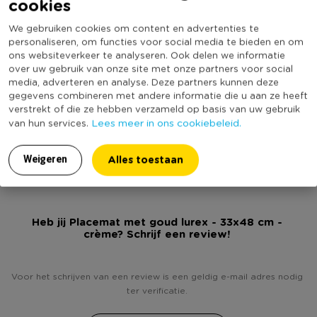
cookies
Online Only
Nee
de placemat is per stuk. De placemat kan alleen per 4 stuks
We gebruiken cookies om content en advertenties te
Materiaal
Katoen
besteld worden. * Feestelijk placemat * Crèmekleurig met
personaliseren, om functies voor social media te bieden en om
gouden tafelloper * Kan gewassen en gestreken worden *
Productbreedte (cm)
48
ons websiteverkeer te analyseren. Ook delen we informatie
33x48 cm
over uw gebruik van onze site met onze partners voor social
Kleur
Crème
media, adverteren en analyse. Deze partners kunnen deze
Minimale bestelhoeveelheid
5
gegevens combineren met andere informatie die u aan ze heeft
verstrekt of die ze hebben verzameld op basis van uw gebruik
Productlengte (cm)
33
Lees meer in ons cookiebeleid.
van hun services.
(Nog) geen score
Duurzaamheidsscore
bekend
Alles toestaan
Weigeren
Heb jij Placemat met goud lurex - 33x48 cm -
crème? Schrijf een review!
Voor het schrijven van een review is een geldig e-mail adres nodig
ter verificatie.