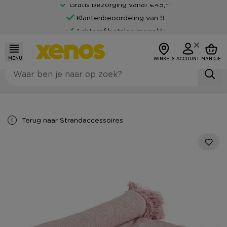
Gratis bezorging vanaf €45,-*
Klantenbeoordeling van 9
Achteraf betalen mogelijk
MENU
WINKELS
ACCOUNT
MANDJE
Terug naar
Strandaccessoires