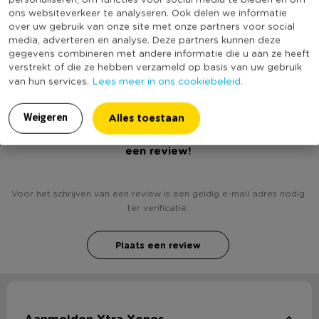
Kleur
Roze
ons websiteverkeer te analyseren. Ook delen we informatie
over uw gebruik van onze site met onze partners voor social
Productlengte (cm)
140
media, adverteren en analyse. Deze partners kunnen deze
(Nog) geen score
gegevens combineren met andere informatie die u aan ze heeft
Duurzaamheidsscore
verstrekt of die ze hebben verzameld op basis van uw gebruik
bekend
Lees meer in ons cookiebeleid.
van hun services.
Alles toestaan
Weigeren
Heb jij Picknickplaid - roze - 140x140 cm? Schrijf
een review!
Voor het schrijven van een review is een geldig e-mail adres nodig
ter verificatie.
Plaats een review
Aanmelden Xtra Xenos