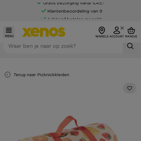
Gratis bezorging vanaf €45,-*
Klantenbeoordeling van 9
Achteraf betalen mogelijk
MENU
WINKELS
ACCOUNT
MANDJE
Terug naar
Picknickkleden