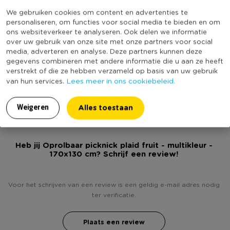
Online Only
Nee
kan nemen!
We gebruiken cookies om content en advertenties te
Materiaal
Polyester
personaliseren, om functies voor social media te bieden en om
ons websiteverkeer te analyseren. Ook delen we informatie
Contactgegevens
Productbreedte (cm)
170
over uw gebruik van onze site met onze partners voor social
Xenos B.V, Schutweg 8, 5145NP Waalwijk, Nederland
Kleur
Multikleur
media, adverteren en analyse. Deze partners kunnen deze
www.xenos.nl/klantenservice
gegevens combineren met andere informatie die u aan ze heeft
Productdiepte (cm)
130
verstrekt of die ze hebben verzameld op basis van uw gebruik
Lees meer in ons cookiebeleid.
van hun services.
(Nog) geen score
Duurzaamheidsscore
bekend
Alles toestaan
Weigeren
Heb jij Oprolbaar picknick plaid fruit - multikleur -
170x130 cm? Schrijf een review!
Voor het schrijven van een review is een geldig e-mail adres nodig
ter verificatie.
Plaats een review