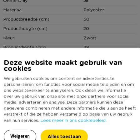
Online Only
Ja
Materiaal
Polyester
Productbreedte (cm)
50
Producthoogte (cm)
20
Kleur
Zwart
Productdiepte (cm)
38
Vorm
Rechthoekig
Deze website maakt gebruik van
(Nog) geen score
cookies
Duurzaamheidsscore
bekend
We gebruiken cookies om content en advertenties te
personaliseren, om functies voor social media te bieden en om
ons websiteverkeer te analyseren. Ook delen we informatie
over uw gebruik van onze site met onze partners voor social
MEER UIT DEZE SERIE
media, adverteren en analyse. Deze partners kunnen deze
gegevens combineren met andere informatie die u aan ze heeft
verstrekt of die ze hebben verzameld op basis van uw gebruik
Lees meer in ons cookiebeleid.
van hun services.
Alles toestaan
Weigeren