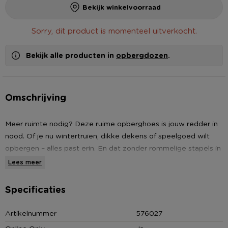
Bekijk winkelvoorraad
Sorry, dit product is momenteel uitverkocht.
Bekijk alle producten in
opbergdozen
.
Omschrijving
Meer ruimte nodig? Deze ruime opberghoes is jouw redder in
nood. Of je nu wintertruien, dikke dekens of speelgoed wilt
opbergen – alles past erin. En dat zonder rommelige stapels in
je kast. Met het formaat van 20x50x38 cm is deze hoes lekker
Lees meer
royaal, maar nog steeds compact genoeg voor onder je bed
of bovenop een kast. Het venster aan de zijkant laat je in één
Specificaties
oogopslag zien wat waar zit. De opberghoes beschermt onder
andere tegen schimmel, vocht en stof.
Artikelnummer
576027