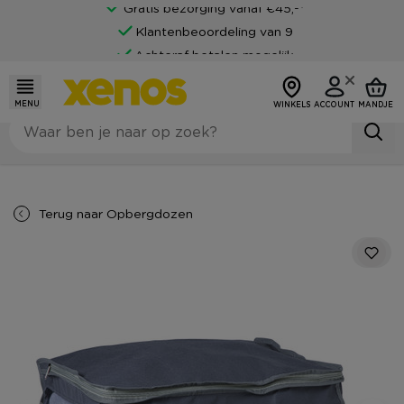
Gratis bezorging vanaf €45,-*
Klantenbeoordeling van 9
Achteraf betalen mogelijk
MENU
WINKELS
ACCOUNT
MANDJE
Terug naar
Opbergdozen