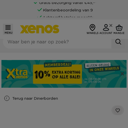
Gratis bezorging vanaf €45,-*
Klantenbeoordeling van 9
Achteraf betalen mogelijk
MENU
WINKELS
ACCOUNT
MANDJE
Terug naar
Dinerborden