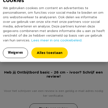
cookies
bord van een andere kleur. Het dinerbord is geschikt voor in
Kleur
Beige
We gebruiken cookies om content en advertenties te
de vaatwasmachine en naast dit bord zijn er ook diverse
personaliseren, om functies voor social media te bieden en om
Vorm
Rond
andere borden, schaaltjes en mokken in deze serie
ons websiteverkeer te analyseren. Ook delen we informatie
verkrijgbaar.
Serie
Basic
over uw gebruik van onze site met onze partners voor social
media, adverteren en analyse. Deze partners kunnen deze
Met print
Nee
gegevens combineren met andere informatie die u aan ze heeft
Vaatwasmachine bestendig
Ja
verstrekt of die ze hebben verzameld op basis van uw gebruik
Ø 26 cm
Lees meer in ons cookiebeleid.
van hun services.
(Nog) geen score
Duurzaamheidsscore
Vaatwasmachine bestendig
bekend
Alles toestaan
Weigeren
Magnetron bestendig
Ivoor kleur
Heb jij Ontbijtbord basic - 26 cm - ivoor? Schrijf een
review!
Aardewerk
Voor het schrijven van een review is een geldig e-mail adres nodig
In meerdere kleuren verkrijgbaar
ter verificatie.