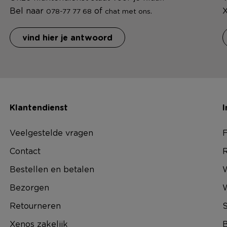
Bel naar
of
.
X
078-77 77 68
chat met ons
vind hier je antwoord
Klantendienst
I
Veelgestelde vragen
F
Contact
R
Bestellen en betalen
W
Bezorgen
Retourneren
S
Xenos zakelijk
B