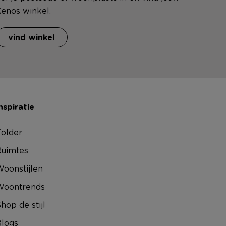
enos winkel.
vind winkel
nspiratie
older
uimtes
oonstijlen
Woontrends
hop de stijl
logs