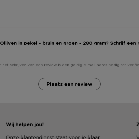
j Olijven in pekel - bruin en groen - 280 gram? Schrijf een 
 het schrijven van een review is een geldig e-mail adres nodig ter verific
Plaats een review
Wij helpen jou!
Z
Onze klantendienst staat voor je klaar.
V