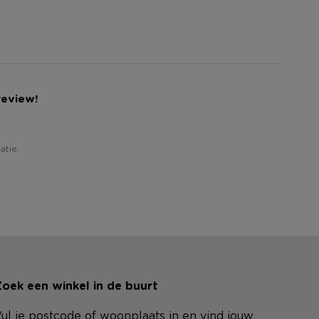
review!
atie.
oek een winkel in de buurt
ul je postcode of woonplaats in en vind jouw