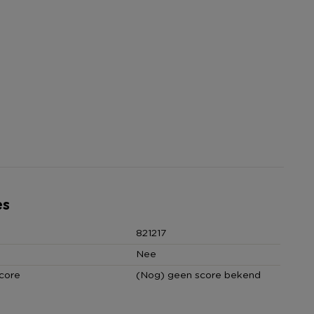
es
821217
Nee
core
(Nog) geen score bekend