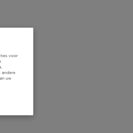
ties voor
e
a,
t andere
van uw