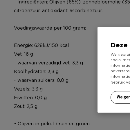
- Ingrediënten: Olijven (65%), zonnebloemolie (35%
citroenzuur, antioxidant: ascorbinezuur.
Voedingswaarde per 100 gram:
Deze 
Energie: 628kJ/150 kcal
Vet: 16 g
We gebrui
social me
- waarvan verzadigd vet: 3,3 g
informati
Koolhydraten: 3,3 g
advertere
informati
- waarvan suikers: 0,0 g
gebruik v
Vezels: 3,3 g
Eiwitten: 0,0 g
Weige
Zout: 2,5 g
• Olijven in pekel bruin en groen