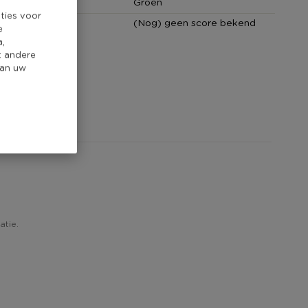
Groen
ties voor
core
(Nog) geen score bekend
e
a,
t andere
van uw
atie.