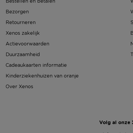
Bestellen en betalen
W
Bezorgen
Retourneren
S
Xenos zakelijk
B
Actievoorwaarden
N
Duurzaamheid
T
Cadeaukaarten informatie
Kinderziekenhuizen van oranje
Over Xenos
Volg al onze