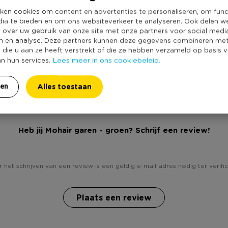
Kleur
ken cookies om content en advertenties te personaliseren, om func
Duurzaamheidss
dia te bieden en om ons websiteverkeer te analyseren. Ook delen w
e over uw gebruik van onze site met onze partners voor social medi
n en analyse. Deze partners kunnen deze gegevens combineren me
e die u aan ze heeft verstrekt of die ze hebben verzameld op basis 
Lees meer in ons cookiebeleid.
an hun services.
Alles toestaan
ren
Heb jij Mohair garen - groen? Schrijf een review!
 het schrijven van een review is een geldig e-mail adres nodig ter verific
Plaats een review