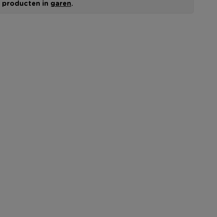
le producten in
garen
.