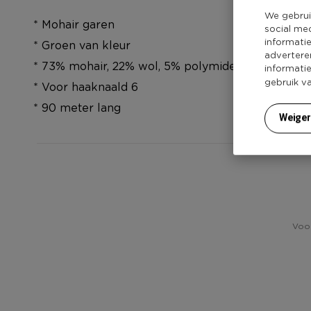
We gebrui
* Mohair garen
social me
informati
* Groen van kleur
advertere
* 73% mohair, 22% wol, 5% polymide
informati
gebruik v
* Voor haaknaald 6
* 90 meter lang
Weige
Voor