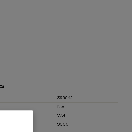
es
399842
Nee
Wol
 (cm)
9000