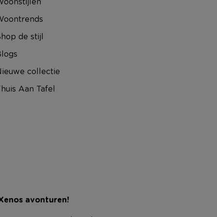
oonstijlen
Woontrends
hop de stijl
logs
ieuwe collectie
huis Aan Tafel
 Xenos avonturen!