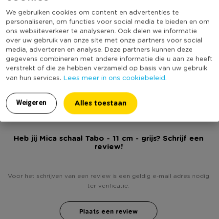
Vorm
Rond
We gebruiken cookies om content en advertenties te
Merk
Mica Decorations
personaliseren, om functies voor social media te bieden en om
ons websiteverkeer te analyseren. Ook delen we informatie
Met print
Nee
over uw gebruik van onze site met onze partners voor social
Vaatwasmachine bestendig
Ja
media, adverteren en analyse. Deze partners kunnen deze
gegevens combineren met andere informatie die u aan ze heeft
Dubbelwandig
Nee
verstrekt of die ze hebben verzameld op basis van uw gebruik
Lees meer in ons cookiebeleid.
van hun services.
(Nog) geen score
Duurzaamheidsscore
bekend
Alles toestaan
Weigeren
Heb jij Mica schaal Tabo - 11 cm - grijs? Schrijf een
review!
Voor het schrijven van een review is een geldig e-mail adres nodig
ter verificatie.
Plaats een review