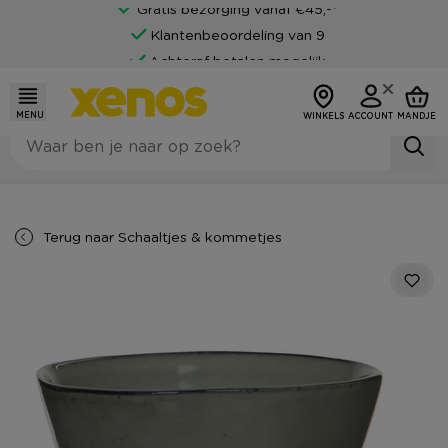
Gratis bezorging vanaf €45,-*
Klantenbeoordeling van 9
Achteraf betalen mogelijk
MENU
WINKELS
ACCOUNT
MANDJE
Terug naar
Schaaltjes & kommetjes