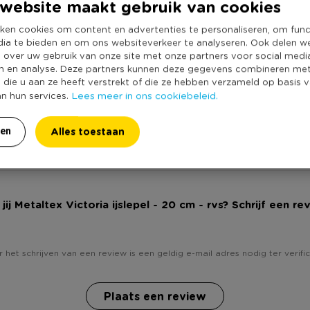
website maakt gebruik van cookies
Vaatwasmachine
ken cookies om content en advertenties te personaliseren, om func
Duurzaamheidss
waliteitsproducten voor dagelijks
dia te bieden en om ons websiteverkeer te analyseren. Ook delen w
voor koken en tafelen, voor
e over uw gebruik van onze site met onze partners voor social medi
n en analyse. Deze partners kunnen deze gegevens combineren me
cessoires tot opbergartikelen en
e die u aan ze heeft verstrekt of die ze hebben verzameld op basis 
tinu bezig nieuwe producten te
Lees meer in ons cookiebeleid.
an hun services.
ebruiker voldoen. Metaltex ;
Alles toestaan
ren
jij Metaltex Victoria ijslepel - 20 cm - rvs? Schrijf een re
 het schrijven van een review is een geldig e-mail adres nodig ter verific
Plaats een review