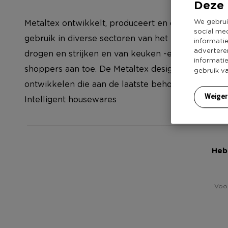
Deze 
We gebrui
Metaltex ontwikkelt, produceert en distribueert k
social me
gebruik in diverse sectoren van het huishouden : 
informati
advertere
drogen en strijken en van keuken -en badkamerac
informati
shoppers aan toe. De Metaltex designers zijn con
gebruik v
ontwikkelen die aan de laatste behoeftes van de g
Weige
Intelligent housewares
Heb 
Voor