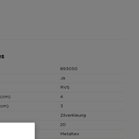
es
893050
Ja
RVS
 (cm)
4
(cm)
3
Zilverkleurig
cm)
20
Metaltex