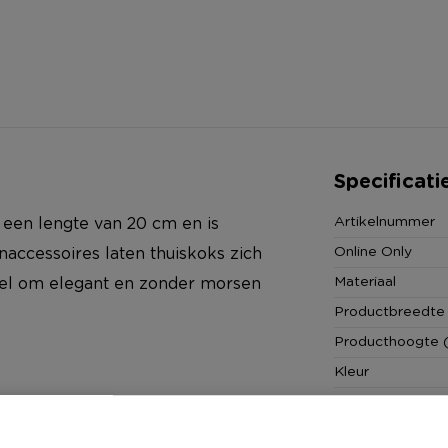
Specificati
Artikelnummer
t een lengte van 20 cm en is
Online Only
naccessoires laten thuiskoks zich
Materiaal
epel om elegant en zonder morsen
Productbreedte
Producthoogte 
Kleur
Productlengte (
Merk