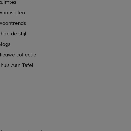
uimtes
oonstijlen
Woontrends
hop de stijl
logs
ieuwe collectie
huis Aan Tafel