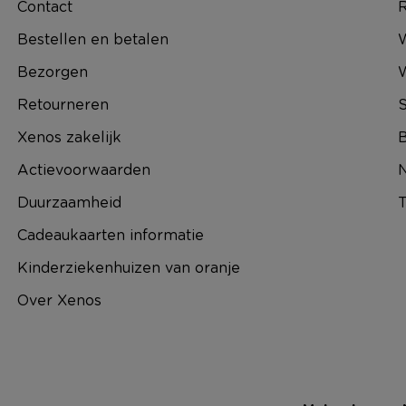
Contact
R
Bestellen en betalen
W
Bezorgen
Retourneren
S
Xenos zakelijk
B
Actievoorwaarden
N
Duurzaamheid
T
Cadeaukaarten informatie
Kinderziekenhuizen van oranje
Over Xenos