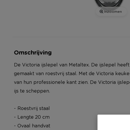
Inzoomen
Omschrijving
De Victoria ijslepel van Metaltex. De ijslepel heef
gemaakt van roestvrij staal. Met de Victoria keuke
van hun professionele kant zien. De Victoria ijsl
ijs te scheppen.
- Roestvrij staal
- Lengte 20 cm
- Ovaal handvat