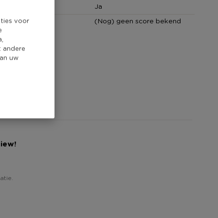
 bestendig
Ja
ties voor
core
(Nog) geen score bekend
e
a,
t andere
van uw
view!
atie.