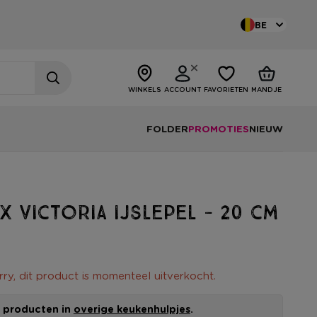
BE
WINKELS
ACCOUNT
FAVORIETEN
MANDJE
FOLDER
PROMOTIES
NIEUW
x Victoria ijslepel - 20 cm
rry, dit product is momenteel uitverkocht.
le producten in
overige keukenhulpjes
.