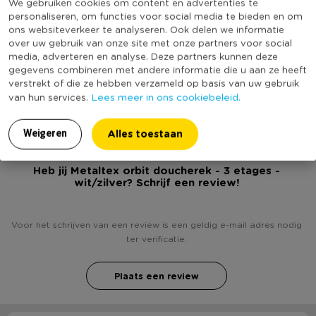
We gebruiken cookies om content en advertenties te
Belangrijkste kenmerken:
personaliseren, om functies voor social media te bieden en om
Kleur
Zilverkleurig
• Wit
ons websiteverkeer te analyseren. Ook delen we informatie
Productlengte (cm)
26
over uw gebruik van onze site met onze partners voor social
• 3 etages
media, adverteren en analyse. Deze partners kunnen deze
• Staand of ophangen
Merk
Metaltex
gegevens combineren met andere informatie die u aan ze heeft
• Roestvrij
verstrekt of die ze hebben verzameld op basis van uw gebruik
(Nog) geen score
Duurzaamheidsscore
• 6 jaar garantie
Lees meer in ons cookiebeleid.
van hun services.
bekend
Voordelen Chrometerm:
Alles toestaan
Weigeren
• 65% minder CO2 uitstoot
• 85% minder fosfaten
Heb jij Metaltex orbit doucherek - 3 etages -
• 95% minder luchtvervuiling
wit/zilver? Schrijf een review!
• 95% minder zure regen
Voor het schrijven van een review is een geldig e-mail adres nodig
ter verificatie.
Plaats een review