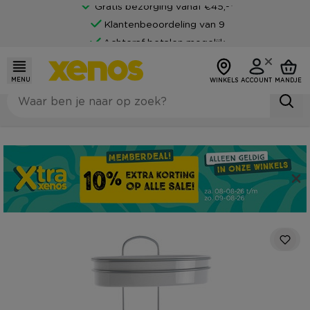
Gratis bezorging vanaf €45,-*
Klantenbeoordeling van 9
Achteraf betalen mogelijk
MENU
WINKELS
ACCOUNT
MANDJE