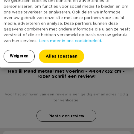
We gebruiken cookies om content en advertenties te
personaliseren, om functies voor social media te bieden en om
Producthoogte (cm)
32
ons websiteverkeer te analyseren. Ook delen we informatie
Kleur
Roze
over uw gebruik van onze site met onze partners voor social
media, adverteren en analyse. Deze partners kunnen deze
Productlengte (cm)
44
gegevens combineren met andere informatie die u aan ze heeft
(Nog) geen score
verstrekt of die ze hebben verzameld op basis van uw gebruik
Duurzaamheidsscore
Lees meer in ons cookiebeleid.
van hun services.
bekend
Alles toestaan
Weigeren
Heb jij Mand metaal met voering - 44x47x32 cm -
roze? Schrijf een review!
Voor het schrijven van een review is een geldig e-mail adres nodig
ter verificatie.
Plaats een review