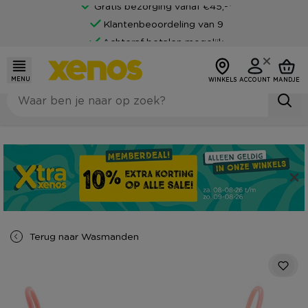
Gratis bezorging vanaf €45,-*
Klantenbeoordeling van 9
Achteraf betalen mogelijk
MENU
WINKELS
ACCOUNT
MANDJE
Terug naar
Wasmanden