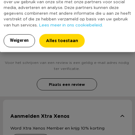
over uw gebruik van onze site met onze partners voor social
(Nog) geen score
Duurzaamheidsscore
media, adverteren en analyse. Deze partners kunnen deze
bekend
gegevens combineren met andere informatie die u aan ze heeft
verstrekt of die ze hebben verzameld op basis van uw gebruik
Lees meer in ons cookiebeleid.
van hun services.
Heb jij Mand metaal met voering - 36x38x28 cm -
Alles toestaan
Weigeren
roze? Schrijf een review!
Voor het schrijven van een review is een geldig e-mail adres nodig
ter verificatie.
Plaats een review
Aanmelden Xtra Xenos
Word Xtra Xenos Member en krijg 10% korting