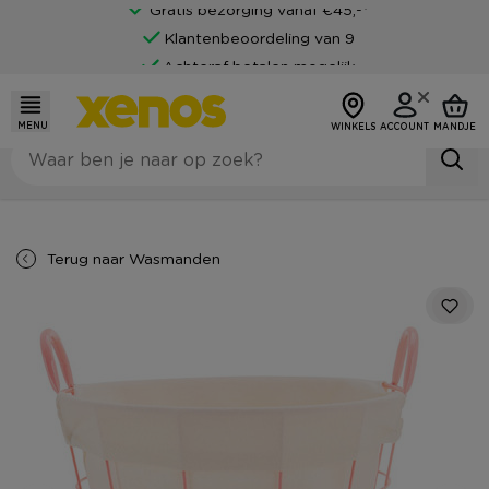
Gratis bezorging vanaf €45,-*
Klantenbeoordeling van 9
Achteraf betalen mogelijk
MENU
WINKELS
ACCOUNT
MANDJE
Terug naar
Wasmanden