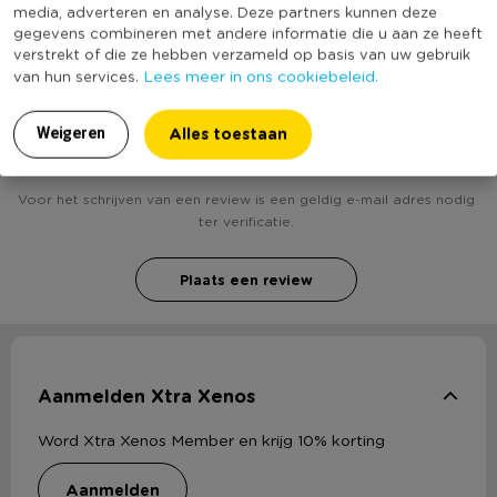
bekend
media, adverteren en analyse. Deze partners kunnen deze
gegevens combineren met andere informatie die u aan ze heeft
verstrekt of die ze hebben verzameld op basis van uw gebruik
Lees meer in ons cookiebeleid.
van hun services.
Heb jij Mand met bruine rand - ⌀32x38 cm ? Schrijf
een review!
Alles toestaan
Weigeren
Voor het schrijven van een review is een geldig e-mail adres nodig
ter verificatie.
Plaats een review
Aanmelden Xtra Xenos
Word Xtra Xenos Member en krijg 10% korting
aanmelden