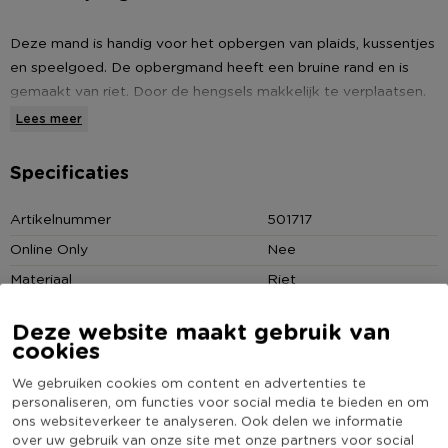
Deze mand is handig voor het opbergen van plaids, kussentjes
en speelgoed. De opbergmand heeft een bruine rand en is
gemaakt van riet. Door de hengsels makkelijk te verplaatsen.
De afmeting van de rieten mand is ⌀32x38 cm. Verkrijgbaar in
Lees meer
meerdere maten.
Specificaties
• Opbergmand met hengsels
• Afmeting: ⌀32x38 cm
Artikelnummer
501717
• Gemaakt van riet
Online Only
Nee
Materiaal
Riet
Diameter (cm)
32
Deze website maakt gebruik van
Producthoogte (cm)
38
cookies
Kleur
Naturel
We gebruiken cookies om content en advertenties te
Deksel
Nee
personaliseren, om functies voor social media te bieden en om
ons websiteverkeer te analyseren. Ook delen we informatie
(Nog) geen score
over uw gebruik van onze site met onze partners voor social
Duurzaamheidsscore