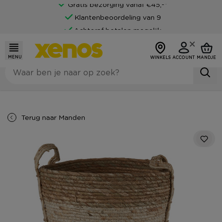
Gratis bezorging vanaf €45,-*
Klantenbeoordeling van 9
Achteraf betalen mogelijk
MENU
WINKELS
ACCOUNT
MANDJE
Terug naar
Manden