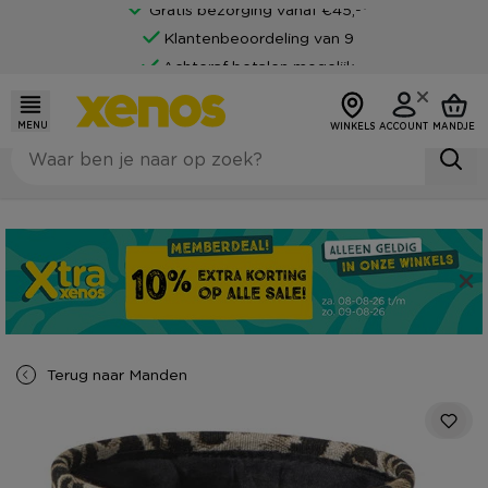
Gratis bezorging vanaf €45,-*
Klantenbeoordeling van 9
Achteraf betalen mogelijk
MENU
WINKELS
ACCOUNT
MANDJE
Terug naar
Manden