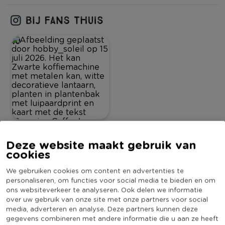
10
Deze website maakt gebruik van
Omschrijving
cookies
We gebruiken cookies om content en advertenties te
Deze ronde mand met luipaardprint is niet alleen super handig,
personaliseren, om functies voor social media te bieden en om
maar ook een echte eyecatcher! Met een handig formaat van
ons websiteverkeer te analyseren. Ook delen we informatie
16x13 cm is hij perfect voor losse spullen in de slaapkamer,
over uw gebruik van onze site met onze partners voor social
media, adverteren en analyse. Deze partners kunnen deze
badkamer of werkkamer.
Lees meer
gegevens combineren met andere informatie die u aan ze heeft