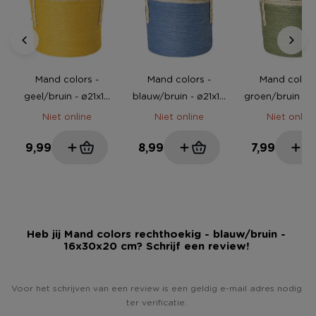
Mand colors -
Mand colors -
Mand colors
geel/bruin - ø21x18
blauw/bruin - ø21x18
groen/bruin - ø
cm
cm
cm
Niet online
Niet online
Niet online
9,99
8,99
7,99
Heb jij Mand colors rechthoekig - blauw/bruin -
16x30x20 cm? Schrijf een review!
Voor het schrijven van een review is een geldig e-mail adres nodig
ter verificatie.