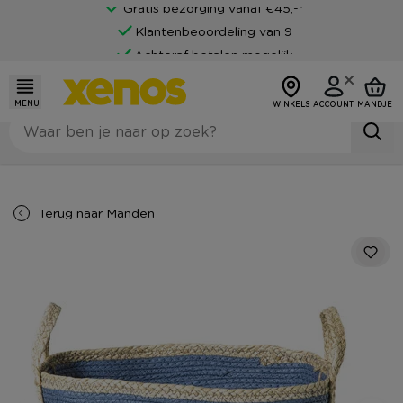
Gratis bezorging vanaf €45,-*
Klantenbeoordeling van 9
Achteraf betalen mogelijk
MENU
WINKELS
ACCOUNT
MANDJE
Terug naar
Manden