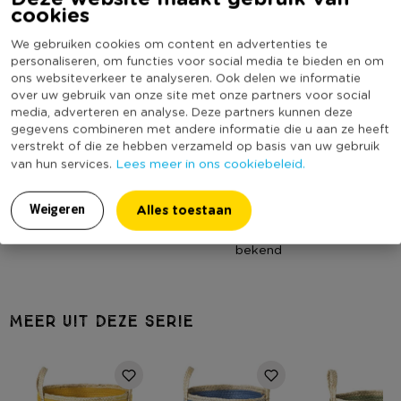
www.xenos.nl/klantenservice
cookies
Artikelnummer
505942
Online Only
Nee
We gebruiken cookies om content en advertenties te
personaliseren, om functies voor social media te bieden en om
Materiaal
Papier
ons websiteverkeer te analyseren. Ook delen we informatie
Productbreedte (cm)
30
over uw gebruik van onze site met onze partners voor social
media, adverteren en analyse. Deze partners kunnen deze
Producthoogte (cm)
16
gegevens combineren met andere informatie die u aan ze heeft
verstrekt of die ze hebben verzameld op basis van uw gebruik
Kleur
Blauw
Lees meer in ons cookiebeleid.
van hun services.
Productdiepte (cm)
20
Vorm
Rechthoekig
Alles toestaan
Weigeren
(Nog) geen score
Duurzaamheidsscore
bekend
MEER UIT DEZE SERIE