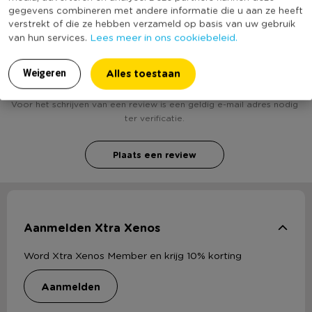
gegevens combineren met andere informatie die u aan ze heeft
verstrekt of die ze hebben verzameld op basis van uw gebruik
Lees meer in ons cookiebeleid.
van hun services.
Heb jij Luchtbed unicorn XXL - 172x132 cm? Schrijf
een review!
Alles toestaan
Weigeren
Voor het schrijven van een review is een geldig e-mail adres nodig
ter verificatie.
Plaats een review
Aanmelden Xtra Xenos
Word Xtra Xenos Member en krijg 10% korting
aanmelden