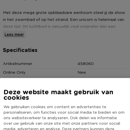
Met deze mega grote opblaasbare eenhoorn steel jij de show
in het zwembad of op het strand. Een unicorn is helemaal van
deze tijd. Dit luchtbed is natuurlijk veel origineler dan een
opblaasbare krokodil of orca. De eenhoorn is met zijn afmeting
Lees meer
van 172x132 cm ook nog eens super groot. Leuk!
Specificaties
* Opblaasbare unicorn XL
* Afmeting: 172x132 cm
Artikelnummer
458060
* Let op: geschikt voor 12+
Online Only
Nee
Materiaal
PVC
Productbreedte (cm)
172
Deze website maakt gebruik van
cookies
Kleur
Multikleur
We gebruiken cookies om content en advertenties te
Productlengte (cm)
132
personaliseren, om functies voor social media te bieden en om
(Nog) geen score
ons websiteverkeer te analyseren. Ook delen we informatie
Duurzaamheidsscore
bekend
over uw gebruik van onze site met onze partners voor social
media, adverteren en analyse. Deze partners kunnen deze