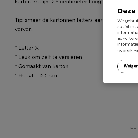
karton en zijn 12,5 centimeter hoog.
Deze 
Tip: smeer de kartonnen letters eerst even in met 
We gebrui
social me
verven.
informati
advertere
informati
* Letter X
gebruik v
* Leuk om zelf te versieren
* Gemaakt van karton
Weige
* Hoogte: 12,5 cm
Voor