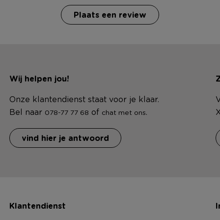
Plaats een review
Wij helpen jou!
Z
Onze klantendienst staat voor je klaar.
V
Bel naar
of
.
X
078-77 77 68
chat met ons
vind hier je antwoord
Klantendienst
I