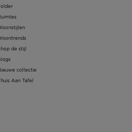
older
uimtes
oonstijlen
Woontrends
hop de stijl
logs
ieuwe collectie
huis Aan Tafel