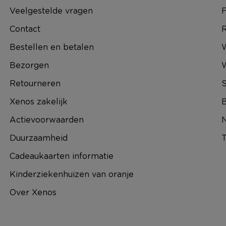
Veelgestelde vragen
F
Contact
R
Bestellen en betalen
W
Bezorgen
Retourneren
S
Xenos zakelijk
B
Actievoorwaarden
N
Duurzaamheid
T
Cadeaukaarten informatie
Kinderziekenhuizen van oranje
Over Xenos