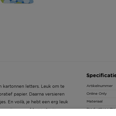
Specificati
Artikelnummer
n kartonnen letters. Leuk om te
Online Only
atief papier. Daarna versieren
Materiaal
kjes. En voilà, je hebt een erg leuk
Productbreedte
ers zijn gemaakt van stevig