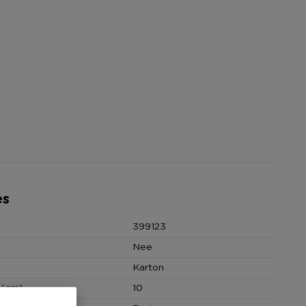
es
399123
Nee
Karton
 (cm)
10