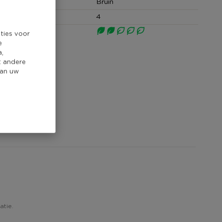
Bruin
cm)
4
core
ties voor
e
a,
t andere
van uw
atie.