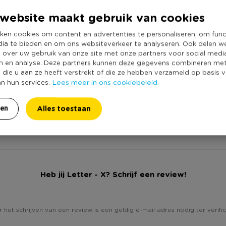
Kleur
website maakt gebruik van cookies
Productlengte (
Duurzaamheidss
vernis, voordat je gaat plakken of
ken cookies om content en advertenties te personaliseren, om func
dia te bieden en om ons websiteverkeer te analyseren. Ook delen w
e over uw gebruik van onze site met onze partners voor social medi
n en analyse. Deze partners kunnen deze gegevens combineren me
e die u aan ze heeft verstrekt of die ze hebben verzameld op basis 
Lees meer in ons cookiebeleid.
an hun services.
Alles toestaan
ren
Heb jij Letter - X? Schrijf een review!
 het schrijven van een review is een geldig e-mail adres nodig ter verific