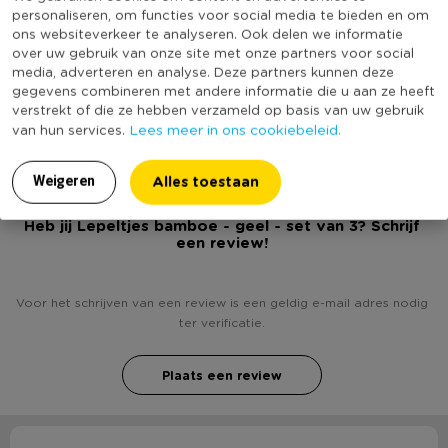
Productbreedte (cm)
3
personaliseren, om functies voor social media te bieden en om
ons websiteverkeer te analyseren. Ook delen we informatie
Kleur
Geel
over uw gebruik van onze site met onze partners voor social
media, adverteren en analyse. Deze partners kunnen deze
Productlengte (cm)
13.5
gegevens combineren met andere informatie die u aan ze heeft
(Nog) geen score
verstrekt of die ze hebben verzameld op basis van uw gebruik
Duurzaamheidsscore
bekend
Lees meer in ons cookiebeleid.
van hun services.
Alles toestaan
Weigeren
Heb jij Lepeltjes bamboe - geel - set van 3? Schrijf
een review!
Voor het schrijven van een review is een geldig e-mail adres nodig
ter verificatie.
Plaats een review