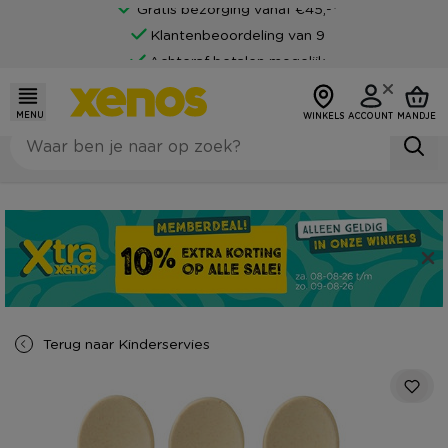
Gratis bezorging vanaf €45,-*
Klantenbeoordeling van 9
Achteraf betalen mogelijk
MENU
WINKELS
ACCOUNT
MANDJE
Terug naar
Kinderservies