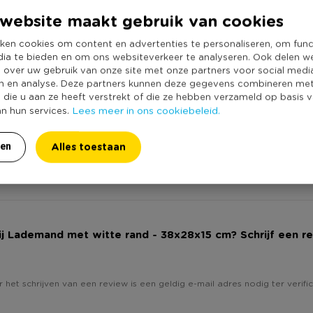
website maakt gebruik van cookies
Online Only
ondslingerende spullen die een
Materiaal
jvoorbeeld speelgoedmand!
ken cookies om content en advertenties te personaliseren, om func
dia te bieden en om ons websiteverkeer te analyseren. Ook delen w
Productbreedte
e over uw gebruik van onze site met onze partners voor social medi
Producthoogte 
n en analyse. Deze partners kunnen deze gegevens combineren me
e die u aan ze heeft verstrekt of die ze hebben verzameld op basis 
Kleur
Lees meer in ons cookiebeleid.
an hun services.
Productlengte (
Deksel
Alles toestaan
ren
Duurzaamheidss
ij Lademand met witte rand - 38x28x15 cm? Schrijf een r
 het schrijven van een review is een geldig e-mail adres nodig ter verific