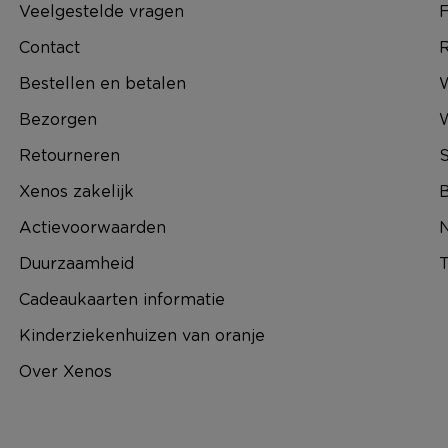
Veelgestelde vragen
F
Contact
R
Bestellen en betalen
W
Bezorgen
Retourneren
S
Xenos zakelijk
B
Actievoorwaarden
N
Duurzaamheid
T
Cadeaukaarten informatie
Kinderziekenhuizen van oranje
Over Xenos