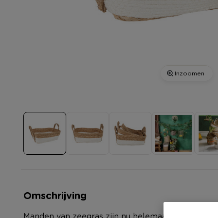
Inzoomen
Omschrijving
Manden van zeegras zijn nu helemaal in en je komt