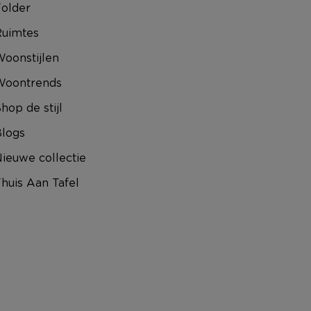
older
uimtes
oonstijlen
Woontrends
hop de stijl
logs
ieuwe collectie
huis Aan Tafel