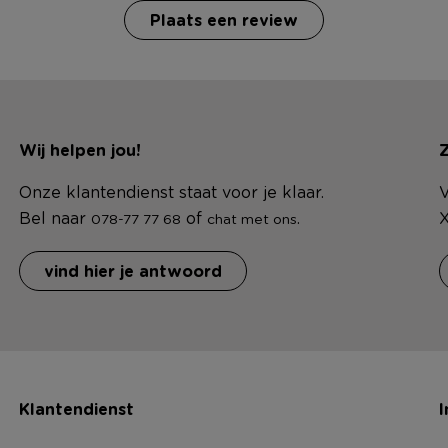
Plaats een review
Wij helpen jou!
Z
Onze klantendienst staat voor je klaar.
V
Bel naar
of
.
X
078-77 77 68
chat met ons
vind hier je antwoord
Klantendienst
I