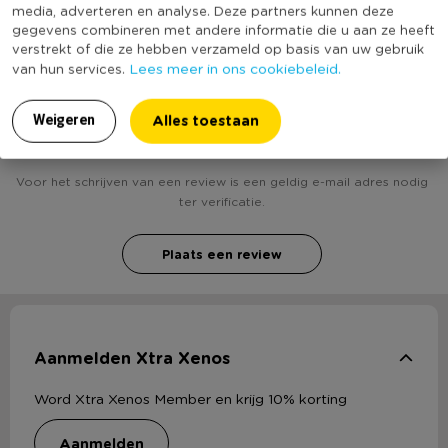
* Afmeting: 30x19x14 cm
bekend
media, adverteren en analyse. Deze partners kunnen deze
* Verkrijgbaar in diverse kleuren/formaten
gegevens combineren met andere informatie die u aan ze heeft
verstrekt of die ze hebben verzameld op basis van uw gebruik
Lees meer in ons cookiebeleid.
van hun services.
Heb jij Lademand Batavia S - grijs - 30x19x14 cm?
Alles toestaan
Schrijf een review!
Weigeren
Voor het schrijven van een review is een geldig e-mail adres nodig
ter verificatie.
Plaats een review
Aanmelden Xtra Xenos
Word Xtra Xenos Member en krijg 10% korting
aanmelden