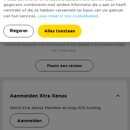
Authentieke uitstraling
gegevens combineren met andere informatie die u aan ze heeft
verstrekt of die ze hebben verzameld op basis van uw gebruik
Leuk en leerzaam voor kinderen
Lees meer in ons cookiebeleid.
van hun services.
Heb jij Kweekbak 4-vaks - 21x21 cm - zink? Schrijf
een review!
Alles toestaan
Weigeren
Voor het schrijven van een review is een geldig e-mail adres nodig
ter verificatie.
Plaats een review
Aanmelden Xtra Xenos
Word Xtra Xenos Member en krijg 10% korting
aanmelden