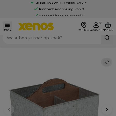
Gratis bezorging vanaf €45,-*
Klantenbeoordeling van 9
Achteraf betalen mogelijk
MENU
WINKELS
ACCOUNT
MANDJE