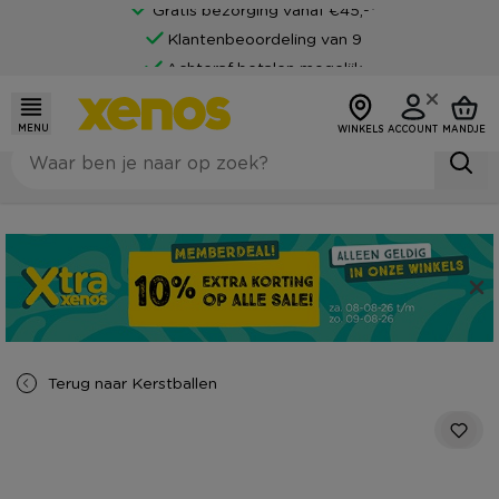
Gratis bezorging vanaf €45,-*
Klantenbeoordeling van 9
Achteraf betalen mogelijk
MENU
WINKELS
ACCOUNT
MANDJE
Terug naar
Kerstballen