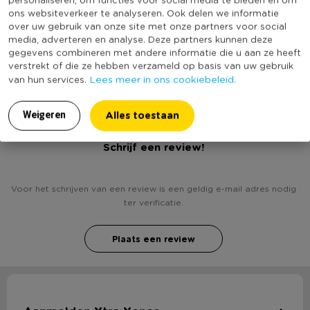
* Kleur: muntgroen
Vorm
Rond
ons websiteverkeer te analyseren. Ook delen we informatie
* Materiaal: stoneware
over uw gebruik van onze site met onze partners voor social
Vaatwasmachine bestendig
Ja
media, adverteren en analyse. Deze partners kunnen deze
* Vorm: rond
(Nog) geen score
gegevens combineren met andere informatie die u aan ze heeft
* Vaatwasserbestendig
Duurzaamheidsscore
verstrekt of die ze hebben verzameld op basis van uw gebruik
bekend
* Geschikt voor microgolfoven
Lees meer in ons cookiebeleid.
van hun services.
Alles toestaan
Weigeren
Heb jij Kop en schotel essence - 20 cl - muntgroen?
Schrijf een review!
Voor het schrijven van een review is een geldig e-mail adres nodig
ter verificatie.
Plaats een review