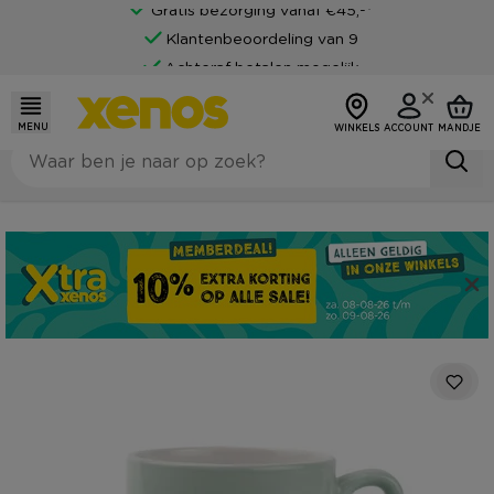
Gratis bezorging vanaf €45,-*
Klantenbeoordeling van 9
Achteraf betalen mogelijk
MENU
WINKELS
ACCOUNT
MANDJE