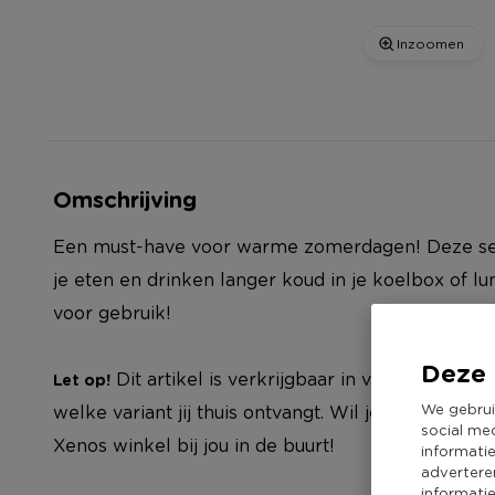
Inzoomen
Omschrijving
Een must-have voor warme zomerdagen! Deze se
je eten en drinken langer koud in je koelbox of lu
voor gebruik!
Deze 
Dit artikel is verkrijgbaar in verschillende 
Let op!
We gebrui
welke variant jij thuis ontvangt. Wil je zelf een va
social me
Xenos winkel bij jou in de buurt!
informati
advertere
informati