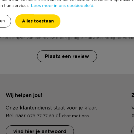
Lees meer in ons cookiebeleid.
an hun services.
Koelelementen - set van 2 - diverse varianten? Schrijf ee
Alles toestaan
ren
 het schrijven van een review is een geldig e-mail adres nodig ter verific
Plaats een review
Wij helpen jou!
Z
Onze klantendienst staat voor je klaar.
V
Bel naar
of
.
X
078-77 77 68
chat met ons
vind hier je antwoord