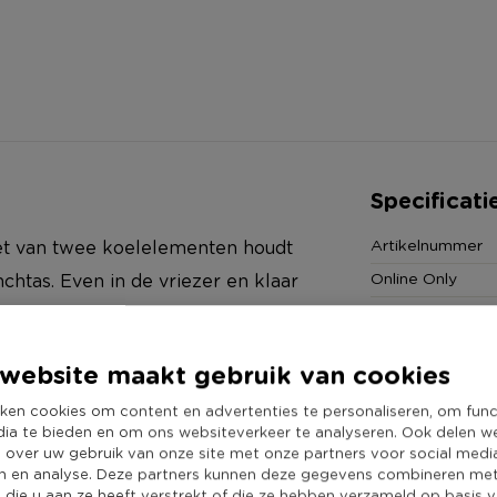
Specificati
Artikelnummer
t van twee koelelementen houdt
Online Only
nchtas. Even in de vriezer en klaar
Materiaal
Productbreedte
website maakt gebruik van cookies
Producthoogte 
varianten. Het is een verrassing
ken cookies om content en advertenties te personaliseren, om func
Kleur
riant uitkiezen? Ga dan naar de
dia te bieden en om ons websiteverkeer te analyseren. Ook delen w
Duurzaamheidss
e over uw gebruik van onze site met onze partners voor social medi
n en analyse. Deze partners kunnen deze gegevens combineren me
e die u aan ze heeft verstrekt of die ze hebben verzameld op basis 