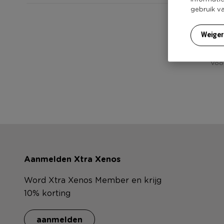
gebruik v
Heb jij 
Weige
Voor
Aanmelden Xtra Xenos
Word Xtra Xenos Member en krijg
10% korting
aanmelden