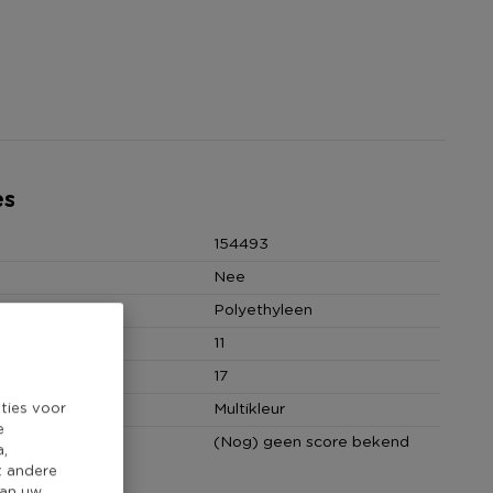
es
154493
Nee
Polyethyleen
 (cm)
11
(cm)
17
ties voor
Multikleur
e
core
(Nog) geen score bekend
a,
t andere
van uw