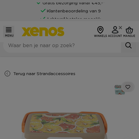
Gratis bezorging vanaf €45,-*
Klantenbeoordeling van 9
Achteraf betalen mogelijk
MENU
WINKELS
ACCOUNT
MANDJE
Terug naar
Strandaccessoires