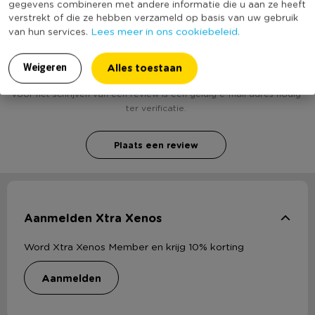
gegevens combineren met andere informatie die u aan ze heeft
• Onmisbaar bij zomerhitte
verstrekt of die ze hebben verzameld op basis van uw gebruik
Lees meer in ons cookiebeleid.
van hun services.
Heb jij Koelbox zomerfruit - diverse kleuren - 5 liter?
Schrijf een review!
Alles toestaan
Weigeren
Voor het schrijven van een review is een geldig e-mail adres nodig
ter verificatie.
Plaats een review
Aanmelden Xtra Xenos
Word Xtra Xenos Member en krijg 10% korting
aanmelden