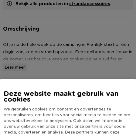
Bekijk alle producten in
strandaccessoires
.
Omschrijving
Of je nu de hele week op de camping in Frankijk staat of één
dagje zon, zee en strand opzoekt. Een koelbox is onmisbaar in
de zomer. Het houdt je eten en drinken de hele tijd fris en
koel.
Lees meer
Let op!
Dit artikel is verkrijgbaar in diverse varianten. Het is
Specificaties
een verrassing welke variant jij thuis ontvangt. Wil je zelf een
Deze website maakt gebruik van
variant uitkiezen? Ga dan naar de Xenos winkel bij jou in de
cookies
Artikelnummer
154064
buurt!
Online Only
Nee
We gebruiken cookies om content en advertenties te
personaliseren, om functies voor social media te bieden en om
(Nog) geen score
• Koelbox
Duurzaamheidsscore
ons websiteverkeer te analyseren. Ook delen we informatie
bekend
• Verkrijgbaar in 2 zomerfruit designs
over uw gebruik van onze site met onze partners voor social
• Inhoud: 5 liter
media, adverteren en analyse. Deze partners kunnen deze