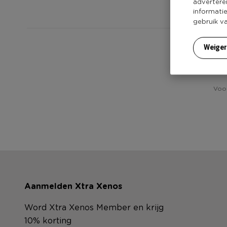
advertere
informati
gebruik v
Weige
Voor
Aanmelden Xtra Xenos
Word Xtra Xenos Member en krijg
10% korting