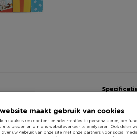
Specificati
Artikelnummer
kleur & activiteitenboek,
website maakt gebruik van cookies
Online Only
is gemaakt van papier en heeft
Materiaal
en canvas variant.
ken cookies om content en advertenties te personaliseren, om func
dia te bieden en om ons websiteverkeer te analyseren. Ook delen w
Kleur
e over uw gebruik van onze site met onze partners voor social medi