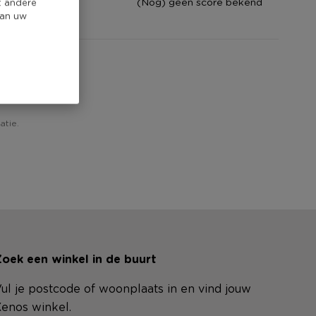
core
(Nog) geen score bekend
t andere
van uw
!
atie.
oek een winkel in de buurt
ul je postcode of woonplaats in en vind jouw
enos winkel.