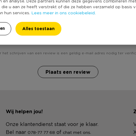
Duurzaamheidss
n en analyse. Deze partners kunnen deze gegevens combineren me
e die u aan ze heeft verstrekt of die ze hebben verzameld op basis 
Lees meer in ons cookiebeleid.
an hun services.
Alles toestaan
ren
Heb jij Kleur en activiteitenboek Sint ? Schrijf een review
 het schrijven van een review is een geldig e-mail adres nodig ter verific
Plaats een review
Wij helpen jou!
Z
Onze klantendienst staat voor je klaar.
V
Bel naar
of
.
X
078-77 77 68
chat met ons