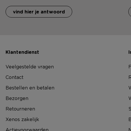
vind hier je antwoord
Klantendienst
I
Veelgestelde vragen
F
Contact
R
Bestellen en betalen
W
Bezorgen
Retourneren
S
Xenos zakelijk
B
Actievoorwaarden
N