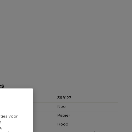
es
399127
Nee
Papier
ties voor
e
Rood
a,