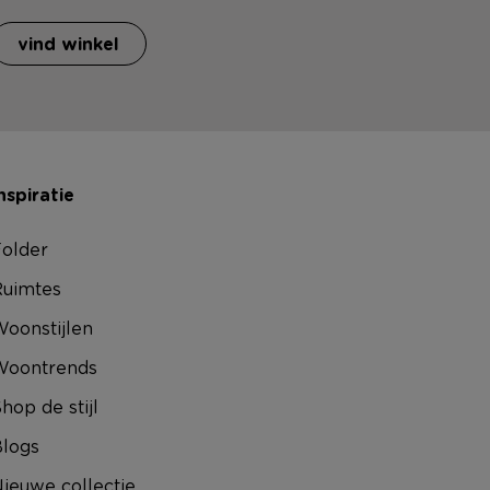
vind winkel
nspiratie
older
uimtes
oonstijlen
Woontrends
hop de stijl
logs
ieuwe collectie