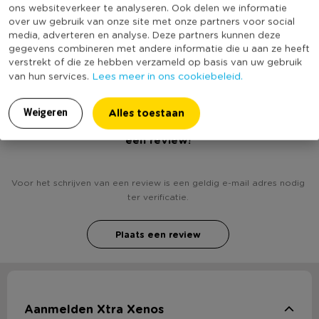
ons websiteverkeer te analyseren. Ook delen we informatie
Kleur
Multikleur
over uw gebruik van onze site met onze partners voor social
media, adverteren en analyse. Deze partners kunnen deze
(Nog) geen score
gegevens combineren met andere informatie die u aan ze heeft
Duurzaamheidsscore
bekend
verstrekt of die ze hebben verzameld op basis van uw gebruik
Lees meer in ons cookiebeleid.
van hun services.
Alles toestaan
Weigeren
Heb jij Kinderzwembad tropical - 168x35 cm? Schrijf
een review!
Voor het schrijven van een review is een geldig e-mail adres nodig
ter verificatie.
Plaats een review
Aanmelden Xtra Xenos