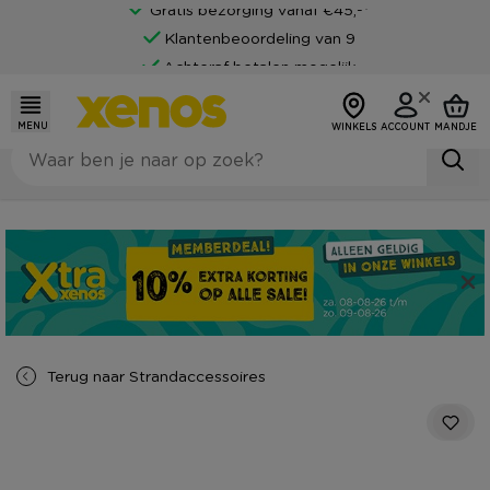
Gratis bezorging vanaf €45,-*
Klantenbeoordeling van 9
Achteraf betalen mogelijk
MENU
WINKELS
ACCOUNT
MANDJE
Terug naar
Strandaccessoires