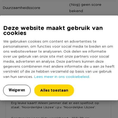
(Nog) geen score
* Leuk als cadeau
Duurzaamheidsscore
bekend
Deze website maakt gebruik van
cookies
Reviews
We gebruiken cookies om content en advertenties te
personaliseren, om functies voor social media te bieden en om
ons websiteverkeer te analyseren. Ook delen we informatie
over uw gebruik van onze site met onze partners voor social
media, adverteren en analyse. Deze partners kunnen deze
8.0
gegevens combineren met andere informatie die u aan ze heeft
Op basis van 1 reviews
verstrekt of die ze hebben verzameld op basis van uw gebruik
Lees meer in ons cookiebeleid.
van hun services.
Alles toestaan
-
8-27-2019
Weigeren
8.0
Erg leuke kaart! Alleen jammer dat er een spelfout op
staat. 'Noorderlijke IJszee' i.p.v. 'Noordelijke IJszee'.