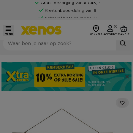
Gratis bezorging vanaf €45,-*
Klantenbeoordeling van 9
Achteraf betalen mogelijk
MENU
WINKELS
ACCOUNT
MANDJE