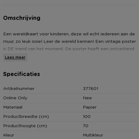
Omschrijving
Een wereldkaart voor kinderen, deze wil echt iedereen aan de
muur, zo leuk issie! Leer de wereld kennen! Een vintage poster
is DE trend van het moment. De poster heeft een ontzettend
gave uitstraling. Hij brengt de vintage look van vroeger in huis.
Lees meer
Zorg voor wat extra vrolijkheid en kleur en hang deze poster
op in de woon- of slaapkamer. Ook in een kinderkamer is deze
Specificaties
vintage poster gaaf en zelfs leerzaam. Ken je die oude posters
in het aardrijkskunde en biologie lokaal? Ook gewoon leuk om
Artikelnummer
377601
te omcirkelen waar je overal bent geweest. Die toffe posters
Online Only
Nee
haal je nu simpelweg zelf in huis, of geef 'm weg als cadeautje.
Materiaal
Papier
* Kids wereldkaart
Productbreedte (cm)
100
* Afmeting poster 100 x 70 cm (bxh)
Producthoogte (cm)
70
* Hoogte inc. ophangtouwtje is 100 cm
Kleur
Multikleur
* Super uitstraling