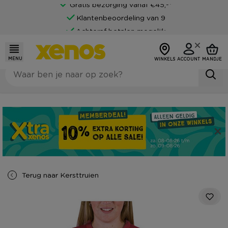
Gratis bezorging vanaf €45,-*
Klantenbeoordeling van 9
Achteraf betalen mogelijk
MENU
WINKELS
ACCOUNT
MANDJE
Terug naar
Kersttruien