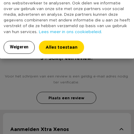
ons websiteverkeer te analyseren. Ook delen we informatie
Kledingmaat
S
over uw gebruik van onze site met onze partners voor social
media, adverteren en analyse. Deze partners kunnen deze
(Nog) geen score
Duurzaamheidsscore
gegevens combineren met andere informatie die u aan ze heeft
bekend
verstrekt of die ze hebben verzameld op basis van uw gebruik
Lees meer in ons cookiebeleid.
van hun services.
Alles toestaan
Weigeren
Heb jij Kersttrui dames - rendier met muziek - maat
S ? Schrijf een review!
Voor het schrijven van een review is een geldig e-mail adres nodig
ter verificatie.
Plaats een review
Aanmelden Xtra Xenos