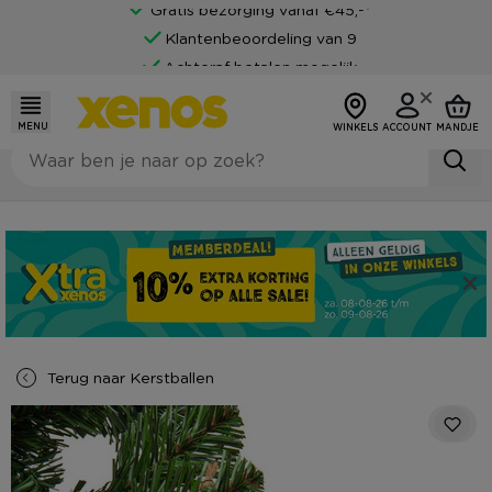
Gratis bezorging vanaf €45,-*
Klantenbeoordeling van 9
Achteraf betalen mogelijk
MENU
WINKELS
ACCOUNT
MANDJE
Terug naar
Kerstballen