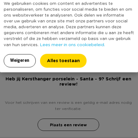
We gebruiken cookies om content en advertenties te
Materiaal
Porselein
personaliseren, om functies voor social media te bieden en om
Productbreedte (cm)
6
ons websiteverkeer te analyseren. Ook delen we informatie
over uw gebruik van onze site met onze partners voor social
Producthoogte (cm)
9
media, adverteren en analyse. Deze partners kunnen deze
Kleur
Wit
gegevens combineren met andere informatie die u aan ze heeft
verstrekt of die ze hebben verzameld op basis van uw gebruik
(Nog) geen score
Lees meer in ons cookiebeleid.
Duurzaamheidsscore
van hun services.
bekend
Alles toestaan
Weigeren
Heb jij Kersthanger porselein - Santa - 9? Schrijf een
review!
Voor het schrijven van een review is een geldig e-mail adres nodig
ter verificatie.
Plaats een review