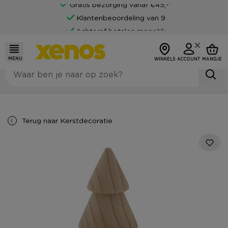
Gratis bezorging vanaf €45,-*
Klantenbeoordeling van 9
Achteraf betalen mogelijk
MENU
WINKELS
ACCOUNT
MANDJE
Terug naar
Kerstdecoratie