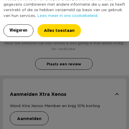
gegevens combineren met andere informatie die u aan ze heeft
verstrekt of die ze hebben verzameld op basis van uw gebruik
Lees meer in ons cookiebeleid.
van hun services.
Heb jij Kerstboompje hout - 13 cm? Schrijf een
review!
Alles toestaan
Weigeren
Voor het schrijven van een review is een geldig e-mail adres nodig
ter verificatie.
Plaats een review
Aanmelden Xtra Xenos
Word Xtra Xenos Member en krijg 10% korting
aanmelden