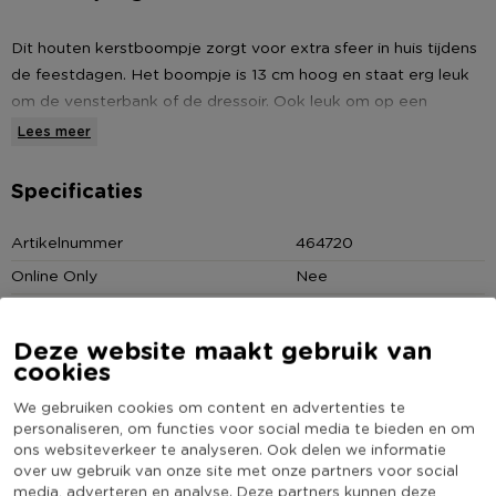
Dit houten kerstboompje zorgt voor extra sfeer in huis tijdens
de feestdagen. Het boompje is 13 cm hoog en staat erg leuk
om de vensterbank of de dressoir. Ook leuk om op een
kaarsenplateau te zetten met andere kerst accessoires. Zo
Lees meer
wordt het een gezellige en feestelijke boel in huis!
Specificaties
* Kerstboompje van hout
* 13 cm hoog
Artikelnummer
464720
* Zorgt voor een feestelijke sfeer
Online Only
Nee
Materiaal
Hout
Producthoogte (cm)
13
Deze website maakt gebruik van
cookies
Kleur
Bruin
We gebruiken cookies om content en advertenties te
Minimale bestelhoeveelheid
3
personaliseren, om functies voor social media te bieden en om
(Nog) geen score
ons websiteverkeer te analyseren. Ook delen we informatie
Duurzaamheidsscore
bekend
over uw gebruik van onze site met onze partners voor social
media, adverteren en analyse. Deze partners kunnen deze