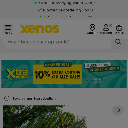
Gratis bezorging vanaf €45,-*
Klantenbeoordeling van 9
Achteraf betalen mogelijk
MENU
WINKELS
ACCOUNT
MANDJE
Terug naar
Kerstballen