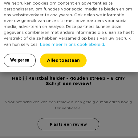
We gebruiken cookies om content en advertenties te
Online Only
Nee
* Goud en transparant design
personaliseren, om functies voor social media te bieden en om
Materiaal
Glas
* Diameter van 8 cm.
ons websiteverkeer te analyseren. Ook delen we informatie
over uw gebruik van onze site met onze partners voor social
* Zorgt voor de echte kerstsfeer
Diameter (cm)
8
media, adverteren en analyse. Deze partners kunnen deze
Kleur
Goudkleurig
gegevens combineren met andere informatie die u aan ze heeft
verstrekt of die ze hebben verzameld op basis van uw gebruik
(Nog) geen score
Duurzaamheidsscore
Lees meer in ons cookiebeleid.
van hun services.
bekend
Alles toestaan
Weigeren
Heb jij Kerstbal helder - gouden streep - 8 cm?
Schrijf een review!
Voor het schrijven van een review is een geldig e-mail adres nodig
ter verificatie.
Plaats een review